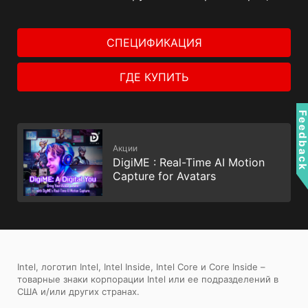
СПЕЦИФИКАЦИЯ
ГДЕ КУПИТЬ
Feedbac
Акции
DigiME : Real-Time AI Motion
Capture for Avatars
Intel, логотип Intel, Intel Inside, Intel Core и Core Inside –
товарные знаки корпорации Intel или ее подразделений в
США и/или других странах.