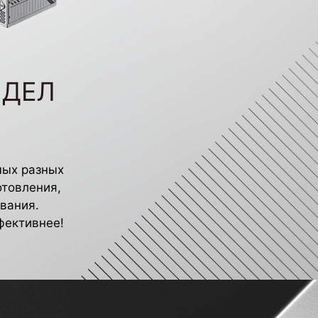
 ДЕЛ
мых разных
отовления,
вания.
фективнее!