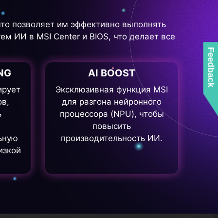
то позволяет им эффективно выполнять
ем ИИ в MSI Center и BIOS, что делает все
Feedback
NG
AI BOOST
ирует
Эксклюзивная функция MSI
ов,
для разгона нейронного
ь
процессора (NPU), чтобы
повысить
ьную
производительность ИИ.
изкой