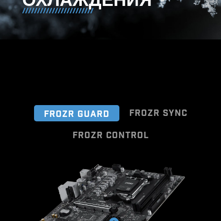
ОХЛАЖДЕНИЯ
FROZR SYNC
FROZR GUARD
FROZR CONTROL
Cooling Wizard - это комплексное
Подключайте и синхронизируйте
решение для управления
работу с кулерами и корпусами
настройками вентиляторов на всех
MSI благодаря стратегически
продуктах MSI. С помощью
расположенным разъемам,
данного ПО можно настраивать