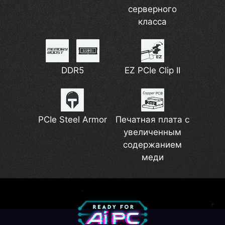
серверного
класса
DDR5
EZ PCIe Clip II
PCIe Steel Armor
Печатная плата с
увеличенным
содержанием
меди