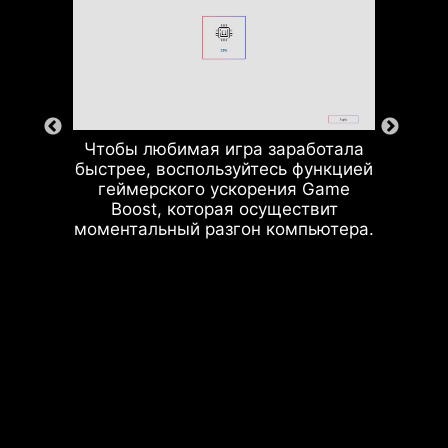
предусмотрена специальная
система заземления,
подавляющая вызываемые ими
электромагнитные помехи. Также
она помогает в деле охлаждения
фаз питания, передавая тепло
Чтобы любимая игра заработала
внутрь печатной платы.
быстрее, воспользуйтесь функцией
геймерского ускорения Game
Boost, которая осуществит
моментальный разгон компьютера.