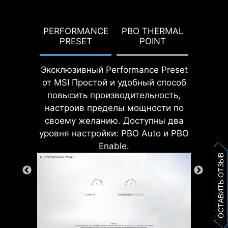
G TDP
PERFORMANCE
PBO THERMAL
CONF
На материнских платах MSI
PRESET
POINT
реализуется защита от излишнего
тока для всех ключевых
Эксклюзивный Performance Preset
компонентов, включая USB-
от MSI Простой и удобный способ
порты, оперативную память,
повысить производительность,
ШИМ-контроллер и центральный
настроив пределы мощности по
процессор. Это позволяет
своему желанию. Доступны два
снизить риск их повреждения или
уровня настройки: PBO Auto и PBO
сбоев в работе в результате
Enable.
резких скачков напряжения.
ОСТАВИТЬ ОТЗЫВ
Надежность и долговечность
всегда являются приоритетами
при разработке материнских плат
MSI.