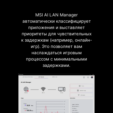
1x
Настройка параметров
вентилятора пользователями
MSI AI LAN Manager
128 Гбит/с
автоматически классифицирует
приложения и выставляет
приоритеты для чувствительных
к задержкам (например, онлайн-
игр). Это позволяет вам
наслаждаться игровым
процессом с минимальными
задержками.
LIGHTNING GEN 5 PCI-
Охлаждение Frozr AI нацелено на
E
контроль температуры процессора
Пропускная способность
и видеокарты. Система
шины PCIe 5.0 x16
искусственного интеллекта
составляет 128 ГБ/с –
определяет температуру
вдвое больше, чем у
процессора и видеокарты и