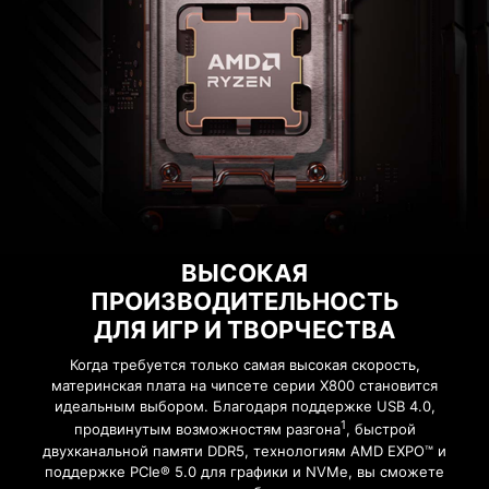
разделение линий PCIe
затем сохранить их в файл
удобного формата, например CSV
или HTML.
Добавьте больше цвета своему
Встроенные линии
компьютеру! Разъемы
PCIe 5.0
расширения подсветки Mystic
от процессоров
Light Extension служат для
Ryzen 9000 и 7000
удобного подключения
дополнительных светодиодных
лент и периферийных устройств
PCIe 5.0
x4
для M.2 SSD
ВЫСОКАЯ
без установки специального RGB-
PCIe 5.0
x16
для видеокарты
ПРОИЗВОДИТЕЛЬНОСТЬ
контроллера.
ДЛЯ ИГР И ТВОРЧЕСТВА
Комплексная многоуровневая
ВЕТКА
ВНЕШНИЕ
A-RAINBOW
ПОДС
Когда требуется только самая высокая скорость,
материнская плата на чипсете серии X800 становится
защита ваших устройств и
GB
УСТРОЙСТВА
V2
R
идеальным выбором. Благодаря поддержке USB 4.0,
конфиденциальности в сети – в
1
продвинутым возможностям разгона
, быстрой
одном решении. Включает в себя
двухканальной памяти DDR5, технологиям AMD EXPO™ и
поддержке PCIe® 5.0 для графики и NVMe, вы сможете
VPN и мониторинг даркнета. К