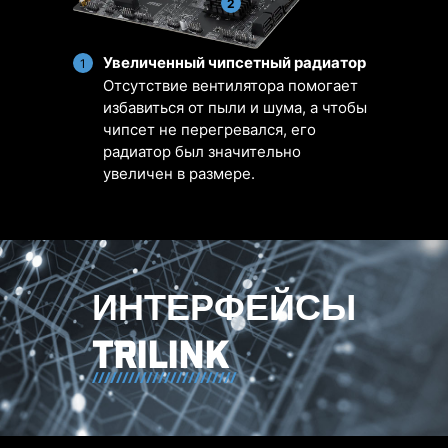
2
включая выделенный разъем для
работу системы охлаждения и
помпы.
контролировать уровень шума
Увеличенный чипсетный радиатор
1
благодаря его совместимости с
Отсутствие вентилятора помогает
PWM/DC вентиляторами и
избавиться от пыли и шума, а чтобы
помпами, а также осуществлять
чипсет не перегревался, его
мониторинг температуры и
радиатор был значительно
создавать пользовательские
увеличен в размере.
профили.
вательская
Несколько
Smart Fan и
Польз
ройка
профилей
Manual Fan
наст
ИНТЕРФЕЙСЫ
TRILINK