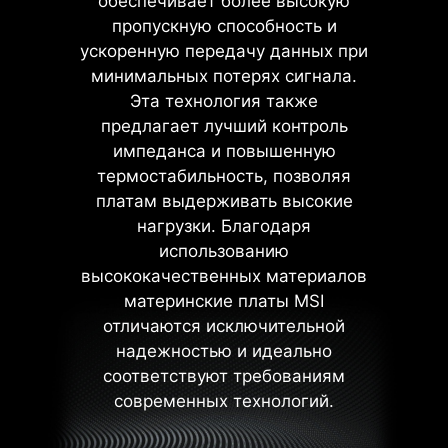
обеспечивает более высокую
способствует эффективной
функцию Latency Killer для всех
пропускную способность и
передаче электрического
материнских плат с разъёмом
ускоренную передачу данных при
тока.
AM5. Пользователи могут
минимальных потерях сигнала.
Цельные контакты являются
более крепкими, чем полые.
активировать Latency Killer в BIOS
Эта технология также
Подходят для работы с
для снижения задержек памяти
предлагает лучший контроль
токами большой силы.
до 12% при работе на высоких
импеданса и повышенную
частотах. Функция поддерживает
термостабильность, позволяя
широкий спектр технологий
платам выдерживать высокие
разгона, включая Memory Try It!!,
нагрузки. Благодаря
EXPO, A-XMP и High-Efficiency
использованию
Mode.
высококачественных материалов
материнские платы MSI
отличаются исключительной
12%
надежностью и идеально
ДО
СНИЖЕНИЕ
соответствуют требованиям
ЗАДЕРЖЕК ПАМЯТИ
современных технологий.
Экранирующая панель устойчива