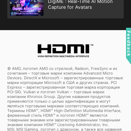
DigiME : Real-Time AI Motion
Capture for Avatars
Feedbac
© AMD, логотип AMD со стрелкой, Radeon, FreeSync и их
сочетания – торговые марки компании Advanced Micro
Devices. DirectX и Microsoft – зарегистрированные торговые
марки корпорации Microsoft в США и других странах. PCI
Express – зарегистрированная торговая марка корпорации
PCI-SIG. Vulkan и логотип Vulkan – торговые марки
компании Khronos Group. Другие названия продуктов
применяются только с целью идентификации и могут
являться торговыми марками соответствующих компаний.
Tермины HDMI™, HDMI™ High-Definition Multimedia Interface,
фирменный стиль HDMI™ и логотип HDMI™ являются
товарными знаками или зарегистрированными товарными
знаками компании HDMI™ Licensing Administrator, Inc.
MSI, MSI Gaming, логотип с драконом, а также все названия