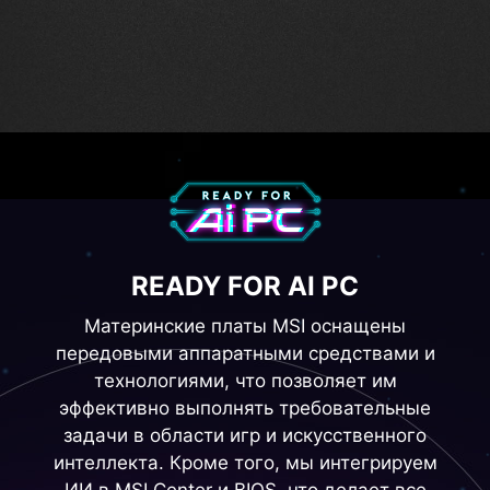
Термопрокладки
M.2 Shield Frozr
Поддержка DDR5
Lightning Gen 4
MOSFET 7 Вт/мК
READY FOR AI PC
Материнские платы MSI оснащены
передовыми аппаратными средствами и
технологиями, что позволяет им
эффективно выполнять требовательные
задачи в области игр и искусственного
интеллекта. Кроме того, мы интегрируем
ИИ в MSI Center и BIOS, что делает все