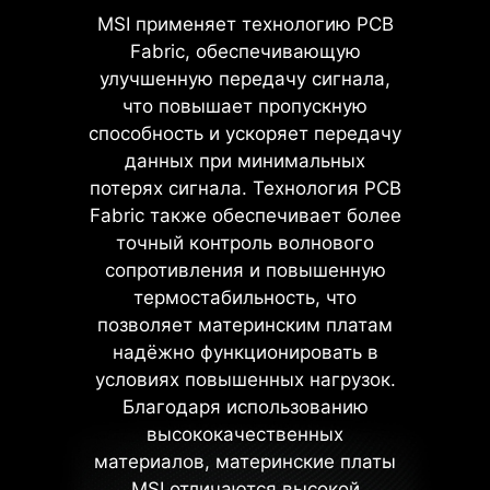
исходя из качества используемых
будет доступен в Windows 11 версии
РАЗЪЕМОВ ПИТАНИЯ С
MSI применяет технологию PCB
модулей памяти.
22H2.
ЦЕЛЬНЫМИ КОНТАКТАМИ
Fabric, обеспечивающую
улучшенную передачу сигнала,
Увеличенная площадь
что повышает пропускную
контакта улучшает
способность и ускоряет передачу
стабильность
данных при минимальных
электропитания.
потерях сигнала. Технология PCB
Низкое сопротивление
способствует эффективной
Fabric также обеспечивает более
передаче электрического
точный контроль волнового
тока.
сопротивления и повышенную
Цельные контакты являются
термостабильность, что
более крепкими, чем полые.
позволяет материнским платам
Подходят для работы с
надёжно функционировать в
токами большой силы.
MSI BIOS представил новую
условиях повышенных нагрузок.
функцию Latency Killer для всех
Благодаря использованию
материнских плат с разъёмом
высококачественных
AM5. Пользователи могут
материалов, материнские платы
активировать Latency Killer в BIOS
MSI отличаются высокой