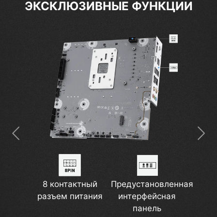
ЭКСКЛЮЗИВНЫЕ ФУНКЦИИ
8 контактный
Разъем для
Предустановленная
Увеличенный
разъем питания
помпы
интерфейсная
радиатор
2.5G Ethernet
Wi-Fi 6E
панель