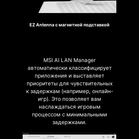
конструкция
слотов
обеспечивает
EZ Antenna с магнитной подставкой
защиту от
электромагнитных
помех.
MSI AI LAN Manager
автоматически классифицирует
ФРОНТАЛЬНЫЙ ПОРТ
приложения и выставляет
USB TYPE-C
приоритеты для чувствительных
к задержкам (например, онлайн-
Материнские платы MSI
игр). Это позволяет вам
поддерживают фронтальный порт
наслаждаться игровым
USB Type-C для подключения
процессом с минимальными
новейших устройств. Соберите
задержками.
систему в корпусе MSI для
максимального удобства и