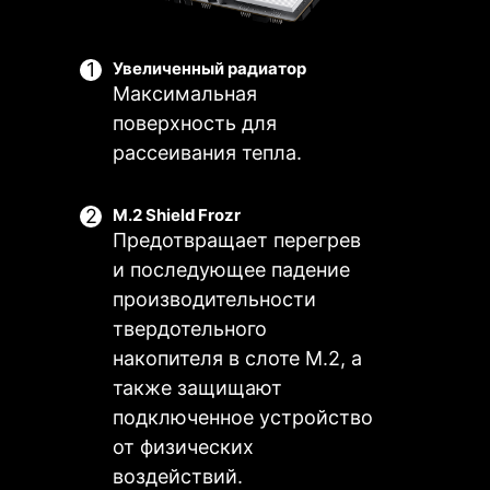
полный контроль и гармоничную
благодаря его совместимости с
работу системы охлаждения.
PWM/DC вентиляторами и
Увеличенный радиатор
помпами, а также осуществлять
Максимальная
мониторинг температуры и
поверхность для
создавать пользовательские
рассеивания тепла.
профили.
M.2 Shield Frozr
вательская
Несколько
Smart Fan и
Польз
Предотвращает перегрев
ройка
профилей
Manual Fan
наст
и последующее падение
производительности
твердотельного
накопителя в слоте M.2, а
также защищают
подключенное устройство
от физических
воздействий.