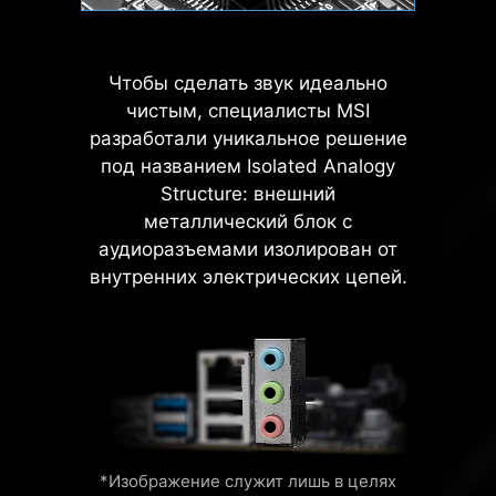
Чтобы сделать звук идеально
чистым, специалисты MSI
разработали уникальное решение
Flame
Breathing
под названием Isolated Analogy
Structure: внешний
MSI AI Engine устраняет
необходимость ручной настройки
металлический блок с
параметров, экономя ваше время.
аудиоразъемами изолирован от
внутренних электрических цепей.
иск
Creation Boost
AI Boost
EXPO 
CPU
Color Ring
Temperature
Материнские платы MSI
поставляются с 60-дневной
пробной версией приложения
*Изображение служит лишь в целях
AIDA64 Extreme с оригинальным