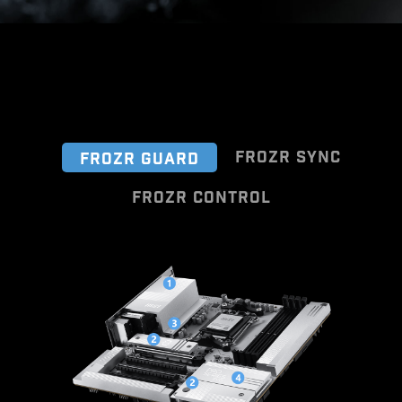
FROZR SYNC
FROZR GUARD
FROZR CONTROL
Cooling Wizard - это комплексное
Легко подключайте и
решение для управления
синхронизируйте кулеры и
настройками вентиляторов на всех
корпуса MSI! Удобно
продуктах MSI. С помощью
расположенные разъёмы,
данного ПО можно настраивать
включая специальный разъем
работу системы охлаждения и
для помпы, обеспечивают
контролировать уровень шума