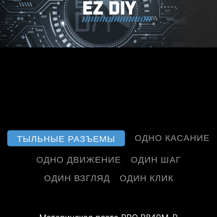
EZ DIY
ОДНО КАСАНИЕ
ТЫЛЬНЫЕ РАЗЪЕМЫ
ОДНО ДВИЖЕНИЕ
ОДИН ШАГ
ОДИН ВЗГЛЯД
ОДИН КЛИК
MSI EZ Antenna упрощает процесс,
Предустановленная защитная
Разгон может показаться