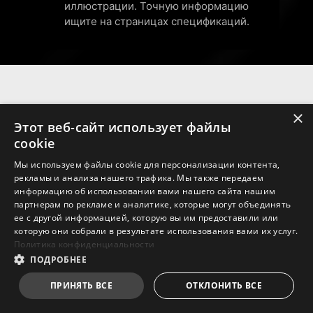
иллюстрации. Точную информацию
интерфейсом. Это весьма
Lightning
Receration
ищите на страницах спецификаций.
полезный инструмент для
мониторинга, диагностики и
тестирования компьютера. С его
Просто нажмите одну кнопку,
помощью можно получить
чтобы мгновенно разогнать
процессор и повысить его
детальные сведения об
производительность.
×
установленных аппаратных и
Meteor
Default
Этот веб-сайт использует файлы
программных компонентах, а
cookie
затем сохранить их в файл
Мы используем файлы cookie для персонализации контента,
удобного формата, например CSV
рекламы и анализа нашего трафика. Мы также передаем
или HTML.
Добавьте больше цвета своему
информацию об использовании вами нашего сайта нашим
партнерам по рекламе и аналитике, которые могут объединять
компьютеру! Разъемы
ее с другой информацией, которую вы им предоставили или
расширения подсветки Mystic
которую они собрали в результате использования вами их услуг.
Light Extension служат для
Политика конфиденциальности
удобного подключения
ПОДРОБНЕЕ
дополнительных светодиодных
ПРИНЯТЬ ВСЕ
ОТКЛОНИТЬ ВСЕ
лент и периферийных устройств
без установки специального RGB-