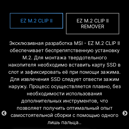
MSI DRIVER UTILITY INSTALLER
ЛЕГКАЯ УСТАНОВКА
EZ OOVERCLOCKING
EZ M.2 CLIP II
EZ M.2 CLIP II
MSI Driver Utility Installer автоматически
Электрическая схема материнских плат MSI
Разгон может показаться сложным
REMOVER
обнаруживает и предлагает
гарантирует защиту зон стоек корпуса.
процессом, но с MSI Click BIOS X этот процесс
соответствующие драйверы и утилиты после
Кроме того, вокруг каждого отверстия под
был значительно упрощен: для удобства
Эксклюзивная разработка MSI - EZ M.2 CLIP II
подключения к интернету, обеспечивая их
винт нанесена защитная краска, чтобы
пользователей реализовано несколько
обеспечивает беспрепятственную установку
установку в несколько кликов.
Подробнее
предотвратить повреждение частей
функций разгона одним кликом как для
M.2. Для монтажа твердотельного
материнской платы.
процессора, так и для памяти. Это позволяет
накопителя необходимо вставить карту SSD в
*Убедитесь, что у вас есть интернет-соединение,
повысить производительность ПК, не вникая
иначе Установщик Утилиты Драйверов не
слот и зафиксировать её при помощи зажима.
в детали настроек.
запустится автоматически.
Для извлечения SSD следует отвести зажим
*MSI Установщик Утилиты Драйверов будет
наружу. Процесс осуществляется плавно, без
доступен в Windows 11 версии 22H2.
ДИАГНОСТИЧЕСКАЯ СИСТЕМА
необходимости использования
EZ DEBUG LED
дополнительных инструментов, что
позволяет получить оптимальный опыт
Встроенные светодиоды укажут на
самостоятельной сборки с помощью одного
источник неполадки, чтобы вы
лишь пальца..
могли оперативно устранить её.