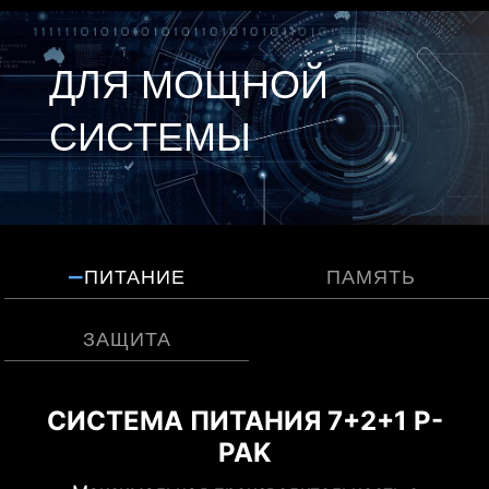
ДЛЯ МОЩНОЙ
СИСТЕМЫ
ПИТАНИЕ
ПАМЯТЬ
ЗАЩИТА
СИСТЕМА ПИТАНИЯ 7+2+1 P-
TRANSIENT VOLTAGE
ПАМЯТЬ DDR5
SUPPRESSORS (TVS)
PAK
Огромный прирост производительности