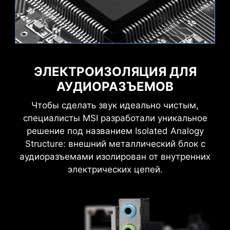
ЭЛЕКТРОИЗОЛЯЦИЯ ДЛЯ
MSI AI Engine устраняет необходимость
АУДИОРАЗЪЕМОВ
Flame
Breathing
ручной настройки параметров, экономя ваше
время.
Чтобы сделать звук идеально чистым,
AI Boost
EXPO / A-XMP
специалисты MSI разработали уникальное
решение под названием Isolated Analogy
Structure: внешний металлический блок с
аудиоразъемами изолирован от внутренних
AIDA64 EXTREME С
электрических цепей.
ЭКСКЛЮЗИВНЫМ
CPU Temperature
Color Ring
ИНТЕРФЕЙСОМ
Материнские платы MSI поставляются с 60-