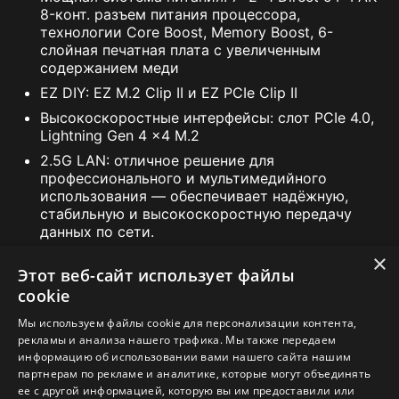
8-конт. разъем питания процессора,
технологии Core Boost, Memory Boost, 6-
слойная печатная плата с увеличенным
Поддержка адресуемой подсветки с
содержанием меди
напряжением 5 В. Совместимость с
EZ DIY: EZ M.2 Clip II и EZ PCIe Clip II
устройствами, наделенными адресуемой
подсветкой первого и второго поколений.
Высокоскоростные интерфейсы: слот PCIe 4.0,
* При использовании устройств с адресуемой
Lightning Gen 4 x4 M.2
подсветкой 2-го поколения поддерживаются только
2.5G LAN: отличное решение для
7 визуальных тем.
профессионального и мультимедийного
использования — обеспечивает надёжную,
стабильную и высокоскоростную передачу
данных по сети.
Аудиосистема Audio Boost: звук студийного
×
Этот веб-сайт использует файлы
качества
Предложение MSI относительно пробной подписки
cookie
недоступно для тех, кто уже пользуется
Мы используем файлы cookie для персонализации контента,
продуктами Norton. Если у вас уже есть
СПЕЦИФИКАЦИЯ
рекламы и анализа нашего трафика. Мы также передаем
действующая подписка Norton, то для того, чтобы
информацию об использовании вами нашего сайта нашим
воспользоваться данным предложением, нужно
партнерам по рекламе и аналитике, которые могут объединять
ГДЕ КУПИТЬ
вначале прекратить ее действие. Важная
ее с другой информацией, которую вы им предоставили или