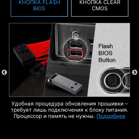
КНОПКА FLASH
КНОПКА CLEAR
BIOS
CMOS
РАЗЪЕМЫ РАЗНОГО ЦВЕТА
Чтобы проще отличать разъёмы для
разных целей, разъём для помпы и ARGB
отмечены белым цветом — это помогает
пользователям удобнее организовать
кабели.
ДВОЙНАЯ ЭЛЕКТРОЗАЩИТА
ИДЕНТИФИКАЦИЯ M.2 SIGNAL
Удобная процедура обновления прошивки –
требует лишь подключения к блоку питания.
USB
Процессор и память не нужны.
Подробнее