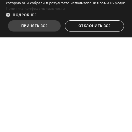
информация о подписке, оплате и других деталях
которую они собрали в результате использования вами их услуг.
предложения содержится в Лицензионном
Политика конфиденциальности
соглашении NortonLifeLock. Политика
ПОДРОБНЕЕ
конфиденциальности NortonLifeLock.
Акции
ПРИНЯТЬ ВСЕ
ОТКЛОНИТЬ ВСЕ
DigiME : Real-Time AI Motion
Capture for Avatars
© AMD, логотип AMD со стрелкой, Radeon, FreeSync и их
сочетания – торговые марки компании Advanced Micro
Devices. DirectX и Microsoft – зарегистрированные торговые
марки корпорации Microsoft в США и других странах. PCI
Express – зарегистрированная торговая марка корпорации
PCI-SIG. Vulkan и логотип Vulkan – торговые марки
компании Khronos Group. Другие названия продуктов
применяются только с целью идентификации и могут