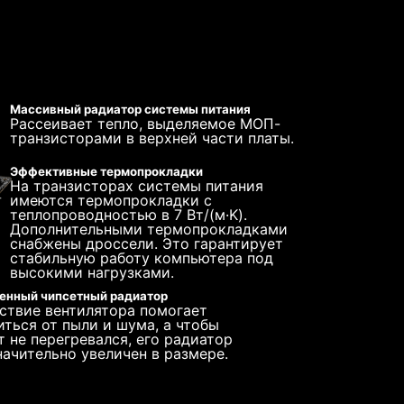
ВЕНТИЛЯТОРОВ
табилизатором напряжения, выполненный по
ную передачу сигналов высокоскоростных
ты общим числом 4, 8 или 24. Такая
й стали. Она является более долговечной,
ния, подавляющая вызываемые ими
 всех ключевых компонентов, включая USB-
ряжения. Они применяются на всех
рять потребности флагманских процессоров.
на центральный процессор под любыми
ого электричества и электромагнитных
питания, передавая тепло внутрь печатной
 Это позволяет снизить риск их
едел, такой диод переходит из состояния с
и жидкостного охлаждения замкнутого типа
ия. Надежность и долговечность всегда
дит избыточное напряжение на землю, тем
им системные и процессорные вентиляторы,
 высокоамперный разъём для подключения
ичном визуальном формате как в BIOS, так
достаточно указать 4 пороговых значения
Массивный радиатор системы питания
Рассеивает тепло, выделяемое МОП-
ТАКТАМИ
транзисторами в верхней части платы.
6-слойная печатная плата
Увеличенное содержание
Эффективные термопрокладки
питания.
меди
На транзисторах системы питания
ктрического
имеются термопрокладки с
теплопроводностью в 7 Вт/(м·K).
Дополнительными термопрокладками
снабжены дроссели. Это гарантирует
стабильную работу компьютера под
высокими нагрузками.
енный чипсетный радиатор
ствие вентилятора помогает
иться от пыли и шума, а чтобы
т не перегревался, его радиатор
начительно увеличен в размере.
сходной совместимостью с операционной