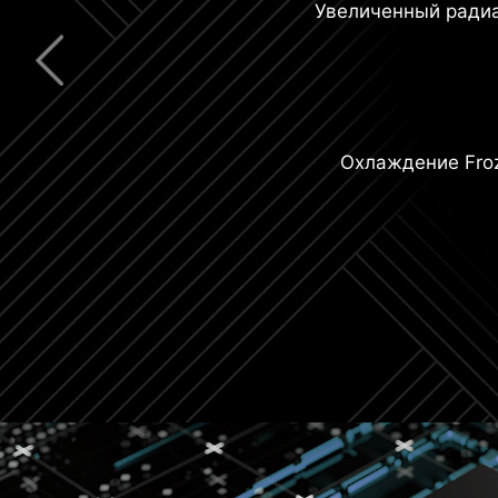
Увеличенный ради
Обратимый разъем USB Typ
Новейший Wi-
Охлаждение Froz
6-слойная печатная п
увеличенным содержанием