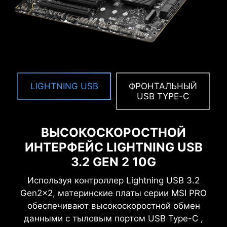
Технология прямого управления
твердотельными NVMe-накопителями,
подключенными к шине PCIe – без
дополнительных аппаратных адаптеров.
M-FLASH
LIGHTNING USB
ФРОНТАЛЬНЫЙ
Удобный инструмент для обновления
USB TYPE-C
прошивки материнской платы
непосредственно из интерфейса BIOS.
ВЫСОКОСКОРОСТНОЙ
АППАРАТНЫЙ МОНИТОРИНГ
ИНТЕРФЕЙС LIGHTNING USB
Система аппаратного мониторинга отвечает
3.2 GEN 2 10G
за отображение важной системной
Используя контроллер Lightning USB 3.2
информации, обновляемой в режиме
Gen2x2, материнские платы серии MSI PRO
реального времени: температура, частоты,
обеспечивают высокоскоростной обмен
напряжения.
данными с тыловым портом USB Type-C ,