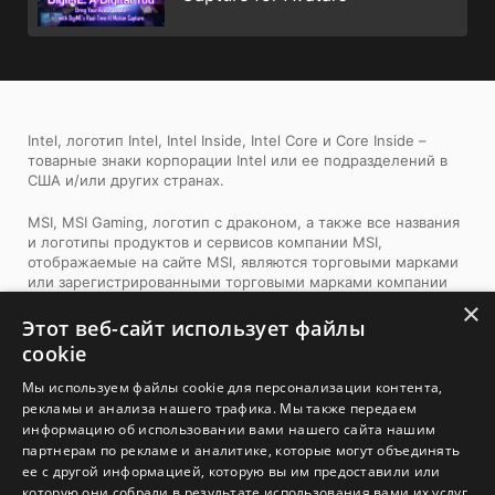
Intel, логотип Intel, Intel Inside, Intel Core и Core Inside –
товарные знаки корпорации Intel или ее подразделений в
США и/или других странах.
MSI, MSI Gaming, логотип с драконом, а также все названия
и логотипы продуктов и сервисов компании MSI,
отображаемые на сайте MSI, являются торговыми марками
или зарегистрированными торговыми марками компании
MSI. Названия и логотипы сторонних продуктов и компаний,
×
представленные на нашем сайте и используемые в наших
Этот веб-сайт использует файлы
материалах, являются собственностью соответствующих
cookie
владельцев и могут быть торговыми марками. Торговые
марки и защищенные авторским правом материалы MSI
Мы используем файлы cookie для персонализации контента,
можно использовать только с письменного разрешения
рекламы и анализа нашего трафика. Мы также передаем
компании MSI. Компания MSI оставляет за собой все права,
информацию об использовании вами нашего сайта нашим
не предоставленные явно в рамках данного документа.
партнерам по рекламе и аналитике, которые могут объединять
ее с другой информацией, которую вы им предоставили или
1. Спецификации могут отличаться от приведенной на сайте
которую они собрали в результате использования вами их услуг.