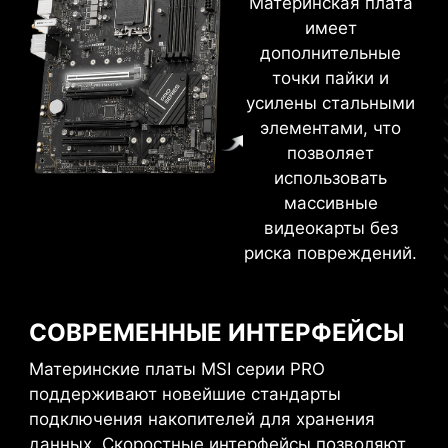
Материнская плата
помощью яркой светодиодной подсветки.
имеет
дополнительные
точки пайки и
усилены стальными
элементами, что
позволяет
CLICK BIOS 5
использовать
массивные
Дружественный интерфейс BIOS позволит
видеокарты без
легко настроить параметры материнской
риска повреждений.
платы для достижения высокой игровой
производительности, энергоэффективности
или даже рекордов разгона!
СОВРЕМЕННЫЕ ИНТЕРФЕЙСЫ
УПРОЩЕННЫЙ
РАСШИРЕННЫЙ
Материнские платы MSI серии PRO
РЕЖИМ
РЕЖИМ
поддерживают новейшие стандарты
EZ-MODE
ADVANCED MODE
подключения накопителей для хранения
данных. Скоростные интерфейсы позволяют