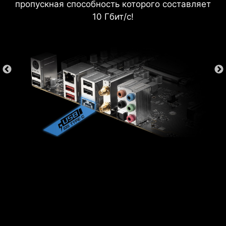
MEMORY TRY IT
пропускная способность которого составляет
10 Гбит/с!
Эта функция позволяет увеличить
производительность оперативной памяти, а
значит и всего компьютера в целом.
ПОИСК И ИЗБРАННОЕ
В правом верхнем углу интерфейса BIOS
всегда доступно окошко поиска и избранные
настройки.
AIDA64 EXTREME С
ЭКСКЛЮЗИВНЫМ
ИНТЕРФЕЙСОМ
Материнские платы MSI поставляются с 60-
дневной пробной версией приложения