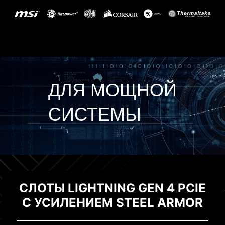
ДЛЯ МОЩНОЙ
СИСТЕМЫ
ИНТЕРФЕЙСЫ
ПАМЯТЬ
СЛОТЫ LIGHTNING GEN 4 PCIE
НОВЕЙШАЯ ПАМЯТЬ DDR5 С
MSI CENTER
С УСИЛЕНИЕМ STEEL ARMOR
SMT СЛОТОМ
MSI Center – это централизованное
BIOS И ПРИЛОЖЕНИЯ
приложение, объединяющее в себе
Огромный прирост производительности