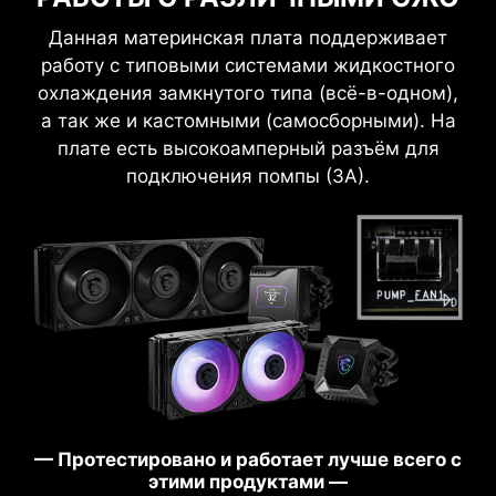
Данная материнская плата поддерживает
работу с типовыми системами жидкостного
охлаждения замкнутого типа (всё-в-одном),
а так же и кастомными (самосборными). На
плате есть высокоамперный разъём для
6-слойная печатная плата
Увеличенное содержание меди
подключения помпы (3А).
Продукты MSI отличаются превосходной
совместимостью с операционной системой
Windows 11, избавляя пользователей от
множества проблем. Наши специалисты
позаботились о том, чтобы при установке
новейшей версии Microsoft Windows каждое
устройство MSI работало именно так, как
* При установке материнской платы снимите с
задумывалось.
корпуса все ненужные крепежные стойки.
— Протестировано и работает лучше всего с
этими продуктами —