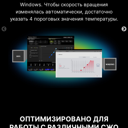
Windows. Чтобы скорость вращения
разгона.
игровыми нагрузками и при
изменялась автоматически, достаточно
экстремальном разгоне.
указать 4 пороговых значения температуры.
ОПТИМИЗИРОВАННАЯ
ПЕЧАТНАЯ ПЛАТА
Оптимизированная конструкция печатной
платы поддерживает стабильную передачу
сигналов высокоскоростных интерфейсов.
ОПТИМИЗАЦИИ
АЩИТА
СЕРТИФИЦИРОВАНО ДЛЯ
Д
WINDOWS 11
ОПТИМИЗИРОВАНО ДЛЯ
РАБОТЫ С РАЗЛИЧНЫМИ СЖО