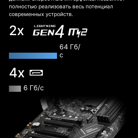
полностью реализовать весь потенциал
современных устройств.
2x
64 Гб/
с
4x
6 Гб/с
XMP
Для автоматического разгона совместимых
модулей памяти достаточно загрузить
предустановленный XMP-профиль.
ТЕХНОЛОГИЯ VMD