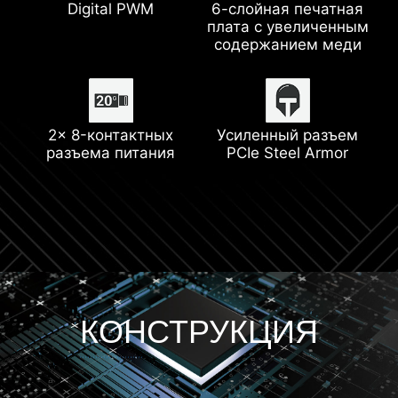
Digital PWM
6-слойная печатная
плата с увеличенным
Увеличенный
2,5G Ethernet
Lightning USB 20G
M.2 Shield Frozr
содержанием меди
радиатор
Модуль Wi-Fi 6E
Поддержка памяти
2x 8-контактных
Усиленный разъем
Разъем для помпы
DDR5
разъема питания
PCIe Steel Armor
Lightning Gen 4
КОНСТРУКЦИЯ