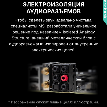
Feedbac
ЭЛЕКТРОИЗОЛЯЦИЯ
Добавьте больше цвета своему компьютеру!
АУДИОРАЗЪЕМОВ
Разъемы расширения подсветки Mystic Light
Wi-Fi 6E
Extension служат для удобного подключения
Чтобы сделать звук идеально чистым,
Bluetooth 5.3
дополнительных светодиодных лент и
специалисты MSI разработали уникальное
2.5G Ethernet
периферийных устройств без установки
решение под названием Isolated Analogy
специального RGB-контроллера.
Structure: внешний металлический блок с
аудиоразъемами изолирован от внутренних
электрических цепей.
NBOW V2
ПОДСВЕТКА RGB
* Изображение служит лишь в целях иллюстрации.