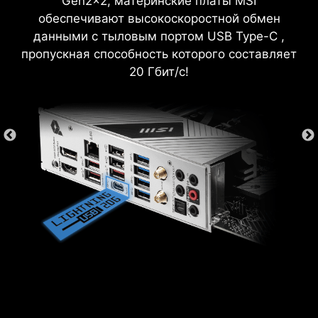
Gen2x2, материнские платы MSI
обеспечивают высокоскоростной обмен
данными с тыловым портом USB Type-C ,
пропускная способность которого составляет
20 Гбит/с!
ТЕХНОЛОГИЯ EXPO (EXTENDED
PROFILES FOR OVERCLOCKING)
Для автоматического разгона совместимых
модулей памяти достаточно загрузить
предустановленный EXPO-профиль.
M-FLASH
Удобный инструмент для обновления
прошивки материнской платы
непосредственно из интерфейса BIOS.
АППАРАТНЫЙ МОНИТОРИНГ