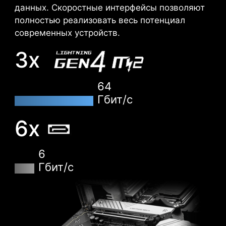
нагрузками. Для применения оптимальных
данных. Скоростные интерфейсы позволяют
настроек модулей памяти достаточно
полностью реализовать весь потенциал
активировать EXPO-профиль.
современных устройств.
3x
64
Гбит/с
6x
6
Гбит/с