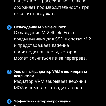
SPS/80A
поверхность рассеивания тепла и
эффективной передаче электрического
сохраняет производительность при
тока.
Цельные контакты являются более
высоких нагрузках.
крепкими, чем полые.
Подходят для работы с токами
Охлаждение M.2 Shield Frozr
большой силы.
Охлаждение M.2 Shield Frozr
предназначено для SSD в слотах M.2
и предотвращает падение
производительности, которое
может случиться из-за перегрева.
Усиленный радиатор VRM с полимерным
покрытием
Радиатор VRM закрывает верхний
MOS и помогает отводить тепло.
Эффективные термопрокладки
ДВОЙНЫЕ РАЗЪЕМЫ
ЦИФРОВАЯ СИСТЕМА
ТЕХНОЛОГИЯ CORE