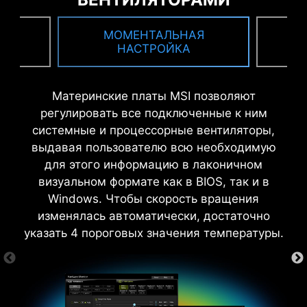
* Изображение служит лишь в целях иллюстрации.
ИЯ
МОМЕНТАЛЬНАЯ
Точную информацию ищите на страницах
В
НАСТРОЙКА
спецификаций.
Материнские платы MSI позволяют
регулировать все подключенные к ним
СИСТЕМА ЗАЗЕМЛЕНИЯ ДЛЯ
системные и процессорные вентиляторы,
ФАЗ ПИТАНИЯ
выдавая пользователю всю необходимую
для этого информацию в лаконичном
Для силовых элементов предусмотрена
визуальном формате как в BIOS, так и в
6-слойная печатная плата
специальная система заземления,
Windows. Чтобы скорость вращения
Увеличенное содержание меди
подавляющая вызываемые ими
изменялась автоматически, достаточно
электромагнитные помехи. Также она
указать 4 пороговых значения температуры.
помогает в деле охлаждения фаз питания,
передавая тепло внутрь печатной платы.
УПРОЩЕННЫЙ РАЗГОН
АКЕТА
ПЕРЕКЛЮЧАТЕЛЬ РАЗГОНА
ТЕ