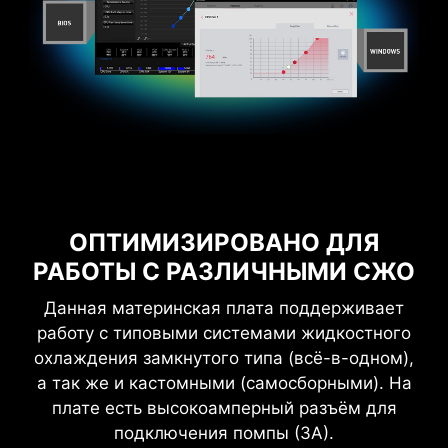
Благодаря переключателю разгона
PERFORMANCE SWITCH пользователь
получает одновременно преимущества и
стандартной технологии AMD PBO, и
разгонных настроек MSI. Результат –
повышенная производительность процессора
и под однопоточными, и под
многопоточными нагрузками.
ОПТИМИЗИРОВАНО ДЛЯ
РАБОТЫ С РАЗЛИЧНЫМИ СЖО
ЗАЩИТА ОТ ПЕРЕГРУЗОК ПО
Данная материнская плата поддерживает
ТОКУ
работу с типовыми системами жидкостного
охлаждения замкнутого типа (всё-в-одном),
На материнских платах MSI реализуется
а так же и кастомными (самосборными). На
защита от излишнего тока для всех
плате есть высокоамперный разъём для
ключевых компонентов, включая USB-порты,
подключения помпы (3А).