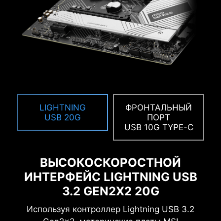
CLICK BIOS 5
Дружественный интерфейс BIOS позволит
легко настроить параметры материнской
платы для достижения высокой игровой
производительности, энергоэффективности
или даже рекордов разгона!
УПРОЩЕННЫЙ
РАСШИРЕННЫЙ
РЕЖИМ
РЕЖИМ
LIGHTNING
ФРОНТАЛЬНЫЙ
EZ-MODE
ADVANCED MODE
USB 20G
ПОРТ
USB 10G TYPE-C
ВЫСОКОСКОРОСТНОЙ
ИНТЕРФЕЙС LIGHTNING USB
3.2 GEN2X2 20G
Используя контроллер Lightning USB 3.2