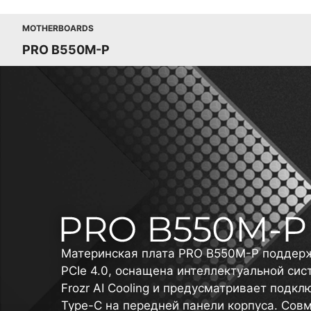
MOTHERBOARDS
PRO B550M-P
Материнская плата PRO B550M-P поддерж
PCIe 4.0, оснащена интеллектуальной си
Frozr AI Cooling и предусматривает подк
Type-C на передней панели корпуса. Сов