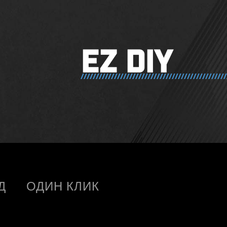
EZ DIY
Д
ОДИН КЛИК