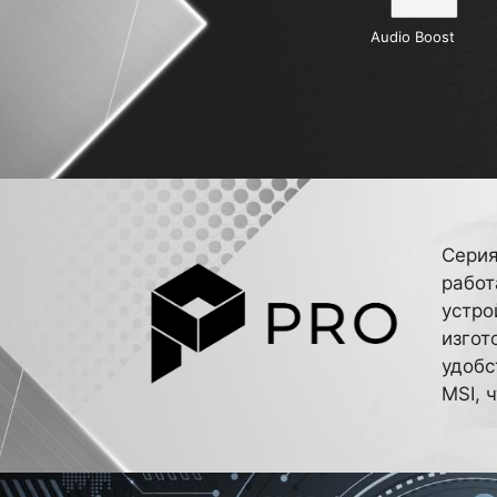
Audio Boost
Серия
работ
устро
изгот
удобс
MSI, 