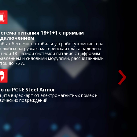
стема питания 18+1+1 с прямым
одключением
обы обеспечить стабильную работу компьютера
и любых нагрузках, материнская плата наделена
›
щной 18 фазной системой питания с цифровым
равлением и силовыми модулями, рассчитанными
 ток до 75 А.
оты PCI-E Steel Armor
щита видеокарт от электромагнитных помех и
зических повреждений.