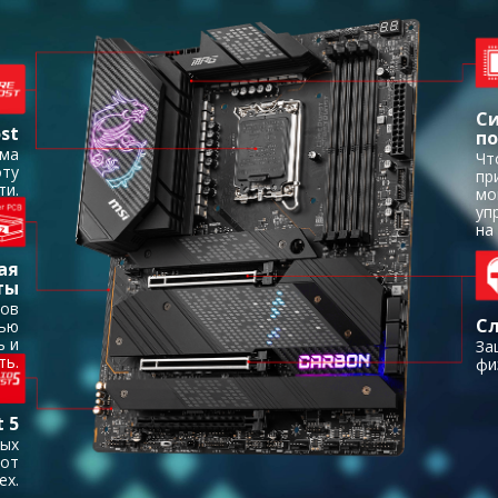
Си
st
п
ема
Чт
оту
пр
ти.
мо
уп
на
ая
ты
лов
Сл
дью
ь и
За
ть.
фи
 5
ных
 от
ех.