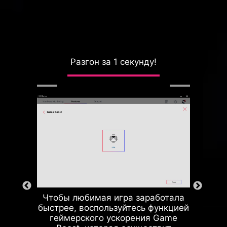
щита от
Разгон за 1 секунду!
Стабиль
регрузки
напряже
Чтобы любимая игра заработала
быстрее, воспользуйтесь функцией
геймерского ускорения Game