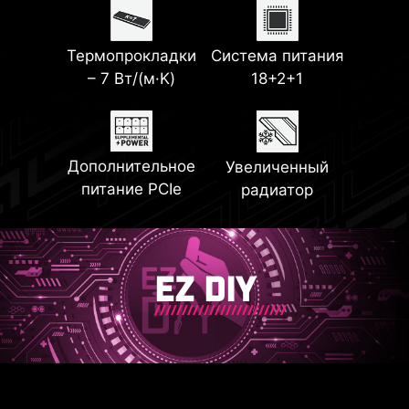
Разъем EZ Conn
EZ PCIe Release
Термопрокладки
Система питания
2x PCI-E 5.0 M.2
2x PCI-E 4.0 M.2
– 7 Вт/(м·K)
18+2+1
Слота
Слота
Steel Armor
Дополнительное
Увеличенный
питание PCIe
радиатор
EZ DIY