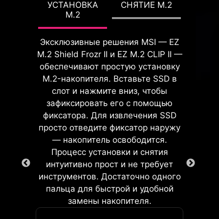
процесс установки более
УСТАНОВКА
СНЯТИЕ M.2
повысить производительность ПК,
комфортным и надежным.
M.2
не вникая в детали настроек.
Эксклюзивные решения MSI — EZ
M.2 Shield Frozr II и EZ M.2 CLIP II —
ДИАГНОСТИЧЕСКАЯ
обеспечивают простую установку
СИСТЕМА
M.2-накопителя. Вставьте SSD в
EZ DEBUG LED
слот и нажмите вниз, чтобы
Встроенные светодиоды
зафиксировать его с помощью
укажут на источник
фиксатора. Для извлечения SSD
неполадки, чтобы вы могли
GAME BOOST
просто отведите фиксатор наружу
Предустановленная защитная
оперативно устранить её.
Функция разгона
— накопитель освободится.
панель для интерфейсов
Встроенная двухканальная 2-
процессора одним
Процесс установки и снятия
обеспечивает точное
контактная перемычка Direct OC
кликом автоматически
интуитивно прост и не требует
позиционирование и надежную
упрощает разгон и даёт
оптимизирует его
инструментов. Достаточно одного
фиксацию.
возможность точно и плавно
производительность,
пальца для быстрой и удобной
регулировать базовую тактовую
мгновенно подстраивая
замены накопителя.
частоту (BCLK) прямо из
его под максимально
операционной системы. Кроме