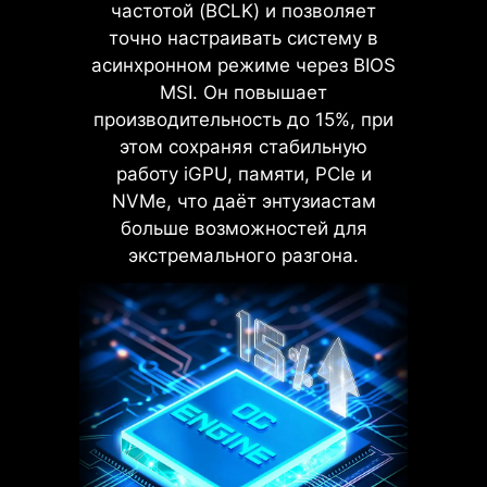
Низкое сопротивление
частотой (BCLK) и позволяет
способствует эффективной
точно настраивать систему в
передаче электрического
асинхронном режиме через BIOS
тока.
MSI. Он повышает
Цельные контакты являются
LATENCY KILLER
более крепкими, чем полые.
производительность до 15%, при
MSI BIOS представил новую
Подходят для работы с
этом сохраняя стабильную
токами большой силы.
функцию Latency Killer для всех
работу iGPU, памяти, PCIe и
материнских плат с разъёмом
NVMe, что даёт энтузиастам
AM5. Пользователи могут
больше возможностей для
активировать Latency Killer в BIOS
экстремального разгона.
для снижения задержек памяти до
12% при работе на высоких
частотах. Функция поддерживает
широкий спектр технологий
разгона, включая Memory Try It!!,
EXPO, A-XMP и High-Efficiency
Mode.
Интерфейсная панель выполнена