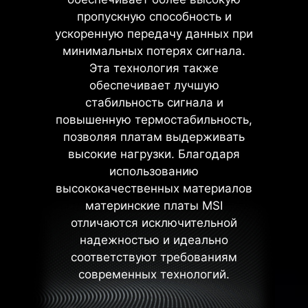
при разработке материнских плат
пропускную способность и
MSI.
ускоренную передачу данных при
минимальных потерях сигнала.
Эта технология также
обеспечивает лучшую
стабильность сигнала и
повышенную термостабильность,
позволяя платам выдерживать
высокие нагрузки. Благодаря
использованию
высококачественных материалов
материнские платы MSI
Процессор / ШИМ-
отличаются исключительной
микросхема
надежностью и идеально
соответствуют требованиям
современных технологий.