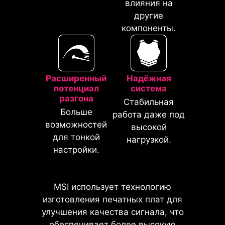
влияния на
* Изображение служит лишь в целях
*Поддерживает версии BIOS,
другие
иллюстрации. Точную информацию
выпущенные после AGESA 1.2.0.2b.
компоненты.
ищите на страницах спецификаций.
Расширенный
Надёжная
На материнских платах MSI
потенциал
система
реализуется защита от излишнего
разгона
Стабильная
тока для всех ключевых
Больше
работа даже под
компонентов, включая USB-
возможностей
высокой
порты, оперативную память,
для тонкой
нагрузкой.
ШИМ-контроллер и центральный
настройки.
процессор. Это позволяет
снизить риск их повреждения или
сбоев в работе в результате
MSI использует технологию
резких скачков напряжения.
изготовления печатных плат для
Надежность и долговечность
улучшения качества сигнала, что
всегда являются приоритетами
обеспечивает более высокую