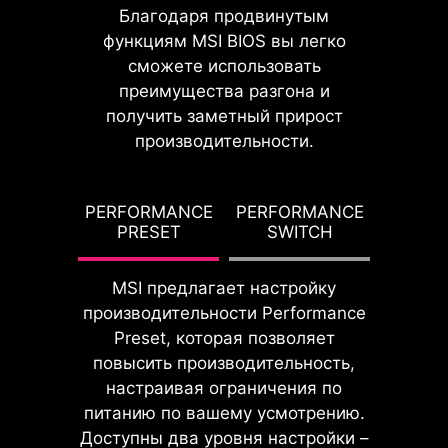
Благодаря продвинутым
функциям MSI BIOS вы легко
сможете использовать
Для силовых элементов
преимущества разгона и
предусмотрена специальная
получить заметный прирост
система заземления,
производительности.
подавляющая вызываемые ими
электромагнитные помехи. Также
она помогает в деле охлаждения
G TDP
PERFORMANCE
PERFORMANCE
PBO T
фаз питания, передавая тепло
PRESET
SWITCH
PO
внутрь печатной платы.
MSI предлагает настройку
производительности Performance
Preset, которая позволяет
повысить производительность,
настраивая ограничения по
питанию по вашему усмотрению.
Доступны два уровня настройки –