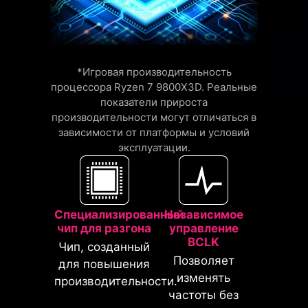
12%
из устойчивой к коррозии
ДО
СНИЖЕНИЕ
нержавеющей стали с
ЗАДЕРЖЕК ПАМЯТИ
дополнительным слоем мягкой
отделки. Она является более
*Игровая производительность
долговечной, чем традиционные
процессора Ryzen 7 9800X3D. Реальные
панели, а также способствует
показатели прироста
устранению статического
производительности могут отличаться в
зависимости от платформы и условий
электричества и
эксплуатации.
электромагнитных помех.
Специализированный
Независимое
чип для разгона
управление
BCLK
Чип, созданный
Позволяет
для повышения
изменять
производительности.
частоты без