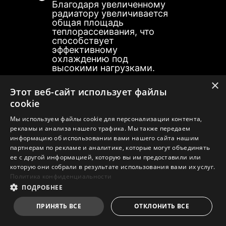
Благодаря увеличенному
радиатору увеличивается
общая площадь
вательская
Несколько
Smart Fan и
Польз
теплорассеивания, что
ройка
профилей
Manual Fan
наст
способствует
эффективному
охлаждению под
высокими нагрузками.
×
Этот веб-сайт использует файлы
Тепловая трубка
cookie
Соединяет два радиатора
системы питания, чтобы
Мы используем файлы cookie для персонализации контента,
увеличить общую
рекламы и анализа нашего трафика. Мы также передаем
площадь
информацию об использовании вами нашего сайта нашим
теплорассеивания.
партнерам по рекламе и аналитике, которые могут объединять
ее с другой информацией, которую вы им предоставили или
которую они собрали в результате использования вами их услуг.
M.2 Shield Frozr
Обеспечивает
Политика конфиденциальности
безопасность
ПОДРОБНЕЕ
твердотельных
Для
Для ватерблока
накопителей M.2,
ПРИНЯТЬ ВСЕ
ОТКЛОНИТЬ ВСЕ
процессорного
Подача питания
предотвращая перегрузки
кулера
Пользовательская настройка
Smart Fan и Manual Fan
Несколько профилей
3A / Поддержка
и ускоряя их работу.