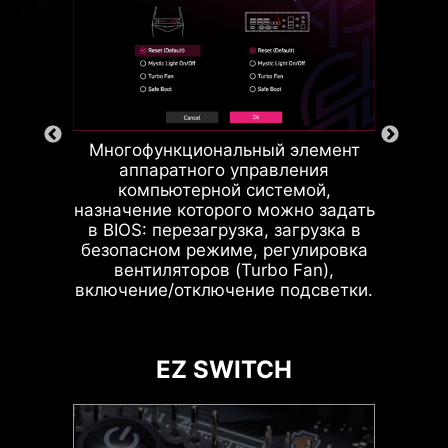
настройки под те приложения,
которые вы используете,
обеспечивая стабильную работу.
Многофункциональный элемент
аппаратного управления
компьютерной системой,
ARGB + SYS FAN +
назначение которого можно задать
USB
в BIOS: перезагрузка, загрузка в
Подробнее
безопасном режиме, регулировка
вентиляторов (Turbo Fan),
включение/отключение подсветки.
СВОБОДНЫЕ ЗОНЫ
EZ SWITCH
Жидкостное охлаждение MSI