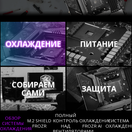
ОХЛАЖДЕНИЕ
ПИТАНИЕ
СОБИРАЕМ
ЗАЩИТА
САМИ
ПОЛНЫЙ
ОБЗОР
M.2 SHIELD
КОНТРОЛЬ
ОХЛАЖДЕНИЕ
СИСТЕМА
СИСТЕМЫ
FROZR
НАД
FROZR AI
ОХЛАЖДЕН
ОХЛАЖДЕНИЯ
ВЕНТИЛЯТОРАМИ