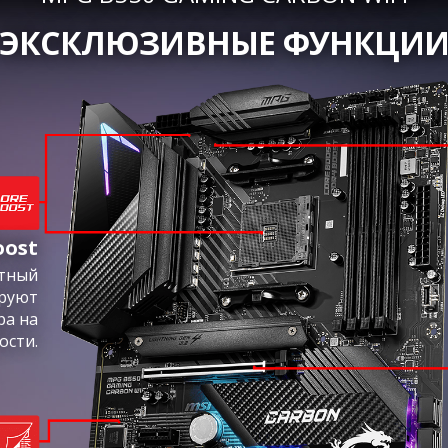
ЭКСКЛЮЗИВНЫЕ ФУНКЦИ
oost
ктный
ируют
ра на
ости.