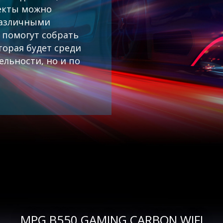
екты можно
различными
 помогут собрать
орая будет среди
ельности, но и по
MPG B550 GAMING CARBON WIFI