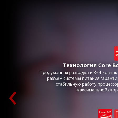
Технология Core B
Продуманная разводка и 8+4-конта
‹
разъем системы питания гарант
стабильную работу процессо
максимальной скор