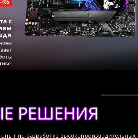
та с
ием
еди
анием
ивает
аботы
тиве.
Е РЕШЕНИЯ
опыт по разработке высокопроизводительных 