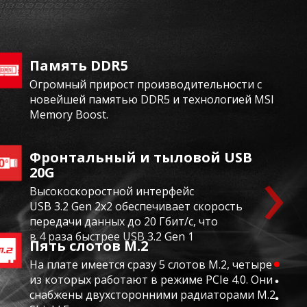
Память DDR5
Огромный прирост производительности с
новейшей памятью DDR5 и технологией MSI
Memory Boost.
›
Фронтальный и тыловой USB
20G
Высокоскоростной интерфейс
USB 3.2 Gen 2x2 обеспечивает скорость
передачи данных до 20 Гбит/с, что
в 4 раза быстрее USB 3.2 Gen 1
Пять слотов M.2
На плате имеется сразу 5 слотов M.2, четыре
из которых работают в режиме PCIe 4.0. Они
снабжены двухсторонними радиаторами M.2