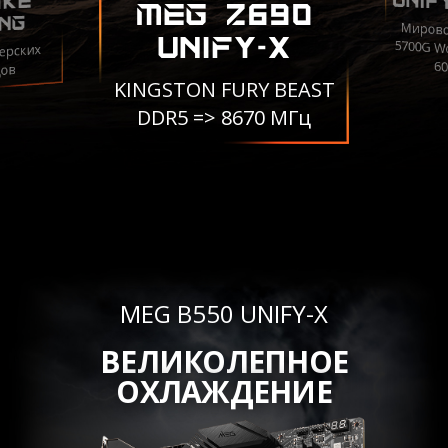
UNIF
IKE
MEG Z690
NG
Мирово
5700G W
UNIFY-X
ерских
6
дов
KINGSTON FURY BEAST
DDR5 => 8670 МГц
MEG B550 UNIFY-X
ВЕЛИКОЛЕПНОЕ
ОХЛАЖДЕНИЕ