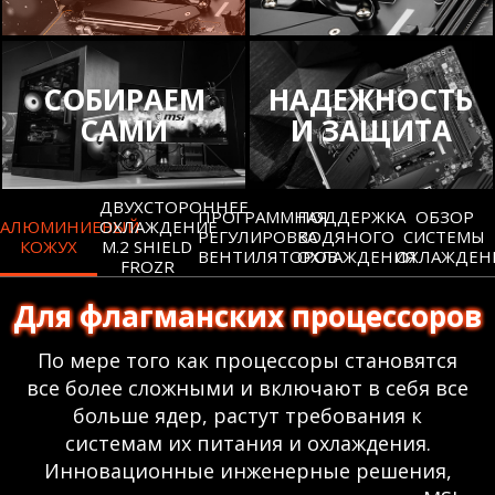
СОБИРАЕМ
НАДЕЖНОСТЬ
САМИ
И ЗАЩИТА
ДВУХСТОРОННЕЕ
ПРОГРАММНАЯ
ПОДДЕРЖКА
ОБЗОР
АЛЮМИНИЕВЫЙ
ОХЛАЖДЕНИЕ
РЕГУЛИРОВКА
ВОДЯНОГО
СИСТЕМЫ
КОЖУХ
M.2 SHIELD
ВЕНТИЛЯТОРОВ
ОХЛАЖДЕНИЯ
ОХЛАЖДЕН
FROZR
Для флагманских процессоров
По мере того как процессоры становятся
все более сложными и включают в себя все
больше ядер, растут требования к
системам их питания и охлаждения.
Инновационные инженерные решения,