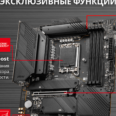
ЭКСКЛЮЗИВНЫЕ ФУНКЦИ
ost
ания
сора
сти.