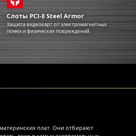
Слоты PCI-E Steel Armor
Защита видеокарт от электромагнитных
помех и физических повреждений.
материнских плат. Они отбирают