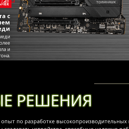
а с
ием
еди
меди
олее
ла и
гона.
Е РЕШЕНИЯ
опыт по разработке высокопроизводительных 