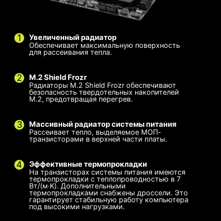
я
Несколько профилей
Smart Fan и Manual
Fan
Увеличенный радиатор
Обеспечивает максимальную поверхность
для рассеивания тепла.
M.2 Shield Frozr
Радиаторы M.2 Shield Frozr обеспечивают
безопасность твердотельных накопителей
M.2, предотвращая перегрев.
Массивный радиатор системы питания
Рассеивает тепло, выделяемое МОП-
транзисторами в верхней части платы.
Эффективные термопрокладки
На транзисторах системы питания имеются
термопрокладки с теплопроводностью в 7
Пользовательская настройка
Smart Fan и Manual Fan
Несколько профилей
Вт/(м·K). Дополнительными
термопрокладками снабжены дроссели. Это
гарантирует стабильную работу компьютера
Настройка в MSI Center
Smart Fan
Сохраните до 5 профилей для различных
под высокими нагрузками.
Отрегулируйте настройки вентилятора в
Дает возможность пользователям
сценариев