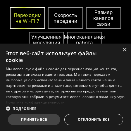
ДОПОЛНИТЕЛЬНОЕ ПИТАНИЕ
Размер
Переходим
Скорость
PCIE
каналов
на Wi-Fi 7
передачи
связи
Эксклюзивный разъем дополнительного
питания PCIe обеспечивает выделенное
Улучшенная
Многоканальная
модуляция
работа
питание для требовательных к мощности
×
графических процессоров, используемых в
Этот веб-сайт использует файлы
вычислениях и играх, гарантируя
cookie
стабильную, эффективную и устойчивую
Мы используем файлы cookie для персонализации контента,
производительность.
Подробнее о
рекламы и анализа нашего трафика. Мы также передаем
информацию об использовании вами нашего сайта нашим
совместимости с корпусами.
партнерам по рекламе и аналитике, которые могут объединять
ее с другой информацией, которую вы им предоставили или
которую они собрали в результате использования вами их услуг.
Политика конфиденциальности
ПОДРОБНЕЕ
ПРИНЯТЬ ВСЕ
ОТКЛОНИТЬ ВСЕ
По сравнению с Wi-Fi 6 (802.11ax) стандарт