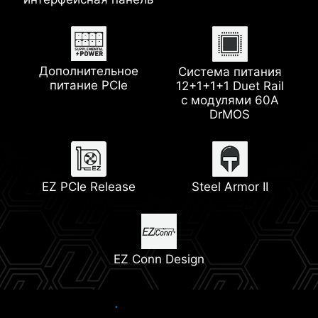
содержанием меди
Wi-Fi 7
Слот 1x PCIe 5.0 M.2
Дополнительное
Система питания
Разъем для помпы
Радиатор с
питание PCIe
12+1+1+1 Duet Rail
термопрокладкой 7
с модулями 60A
Вт/(м·K)
DrMOS
Технология Memory
Lightning Gen 5
Boost
EZ PCIe Release
Steel Armor II
2x PCIe 4.0 M.2 слота
EZ Conn Design