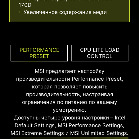
170D
Интерфейсная панель выполнена из
Увеличенное содержание меди
устойчивой к коррозии нержавеющей стали с
дополнительным слоем мягкой отделки. Она
является более долговечной, чем
традиционные панели, а также способствует
Режимы Performance Mode,
устранению статического электричества и
PERFORMANCE
CPU LITE LOAD
Benchmark Mode, Memtest Mode и
электромагнитных помех.
PRESET
CONTROL
High Efficiency Mode предоставляют
пользователям гибкость,
MSI предлагает настройку
позволяющую быстро определить
производительности Performance Preset,
идеальную конфигурацию,
которая позволяет повысить
соответствующую их требованиям и
производительность, настраивая
возможностям разгона памяти.
ограничения по питанию по вашему
усмотрению.
Доступны четыре уровня настройки – Intel
Default Settings, MSI Performance Settings,
MSI Extreme Settings и MSI Unlimited Settings.