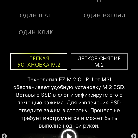
ОДИН ШАГ
ОДИН ВЗГЛЯД
ОДИН КЛИК
MSI EZ Antenna упрощает процесс, позволяя
Предустановленная защитная панель для
EZ OOVERCLOCKING
ЛЕГКАЯ
ЛЕГКОЕ СНЯТИЕ
прикрепить антенну к материнской плате без
интерфейсов обеспечивает точное
УСТАНОВКА M.2
M.2
MSI Click BIOS X упрощает разгон процессора
необходимости закручивания.
позиционирование и надежную фиксацию.
и памяти до одного клика, позволяя легко
Технология EZ M.2 CLIP II от MSI
повысить производительность без сложных
обеспечивает удобную установку M.2 SSD.
настроек.
Вставьте SSD в слот и зафиксируте его с
помощью зажима. Для извлечения SSD
отведите зажим в сторону. Процесс не
требует инструментов и может быть
выполнен одной рукой.