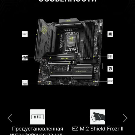
Увеличенный
6-слойная печатная
радиатор
плата
Предустановленная
Thunderbolt 4
EZ M.2 Shield Frozr II
5G LAN
с увеличенным
интерфейсная панель