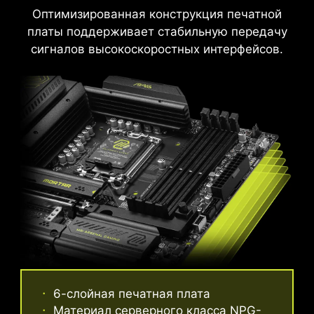
крепкими, чем полые.
Оптимизированная конструкция печатной
Подходят для работы с токами
платы поддерживает стабильную передачу
большой силы.
сигналов высокоскоростных интерфейсов.
ИНТЕРФЕЙСНАЯ ПАНЕЛЬ ИЗ
6-слойная печатная плата
НЕРЖАВЕЮЩЕЙ СТАЛИ
Материал серверного класса NPG-