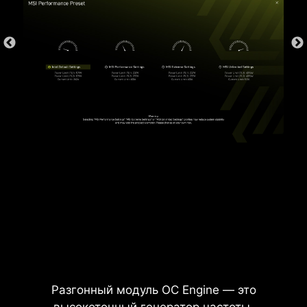
* Изображение служит лишь в целях иллюстрации.
Точную информацию ищите на страницах
спецификаций.
ЗАЩИТА ОТ ПЕРЕГРУЗОК ПО
ТОКУ
На материнских платах MSI реализуется
защита от излишнего тока для всех
ключевых компонентов, включая USB-порты,
оперативную память, ШИМ-контроллер и
центральный процессор. Это позволяет
снизить риск их повреждения или сбоев в
работе в результате резких скачков
напряжения. Надежность и долговечность
всегда являются приоритетами при
Разгонный модуль OC Engine — это
разработке материнских плат MSI.
высокоточный генератор частоты,