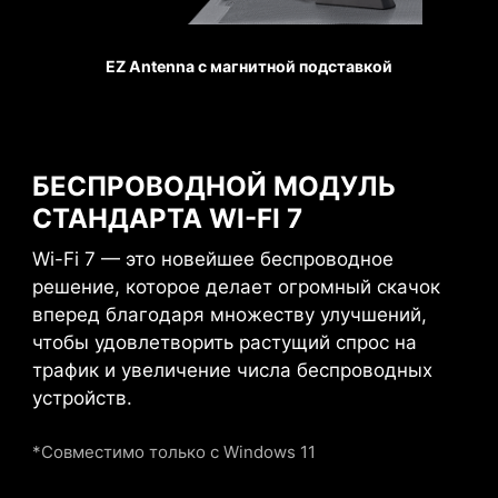
1.2X ПРОЧНОСТЬ
Системный вентилятор
EZ Antenna с магнитной подставкой
STEEL ARMOR II
Слоты PCI-E на данной
материнской плате
БЕСПРОВОДНОЙ МОДУЛЬ
усилены стальными
СТАНДАРТА WI-FI 7
элементами, что
позволяет использовать
Wi-Fi 7 — это новейшее беспроводное
массивные видеокарты
решение, которое делает огромный скачок
без риска повреждений.
вперед благодаря множеству улучшений,
Кроме того, такая
чтобы удовлетворить растущий спрос на
Помпа
конструкция слотов
трафик и увеличение числа беспроводных
обеспечивает защиту от
устройств.
электромагнитных
помех.
*Совместимо только с Windows 11