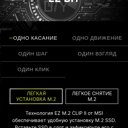
ОДНО КАСАНИЕ
ОДНО ДВИЖЕНИЕ
ОДИН ШАГ
ОДИН ВЗГЛЯД
ОДИН КЛИК
MSI EZ Antenna упрощает процесс, позволяя
Предустановленная защитная панель для
EZ OVERCLOCKING
ЛЕГКАЯ
ЛЕГКОЕ СНЯТИЕ
прикрепить антенну к материнской плате без
интерфейсов обеспечивает точное
УСТАНОВКА M.2
M.2
MSI Click BIOS X упрощает разгон процессора
необходимости закручивания.
позиционирование и надежную фиксацию.
и памяти до одного клика, позволяя легко
Технология EZ M.2 CLIP II от MSI
повысить производительность без сложных
обеспечивает удобную установку M.2 SSD.
настроек.
Вставьте SSD в слот и зафиксируте его с