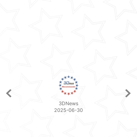
3DNews
N
2025-06-30
2025