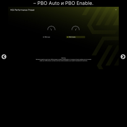
– PBO Auto и PBO Enable.
*Поддерживает версии BIOS, выпущенные после
* Изображение служит лишь в целях иллюстрации.
AGESA 1.2.0.2b.
Точную информацию ищите на страницах
спецификаций.
ЗАЩИТА ОТ ПЕРЕГРУЗОК ПО
ТОКУ
На материнских платах MSI реализуется
защита от излишнего тока для всех
ключевых компонентов, включая USB-порты,
оперативную память, ШИМ-контроллер и