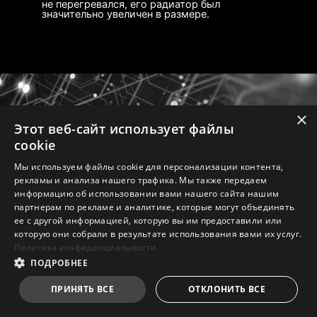
не перегревался, его радиатор был
температуру на заданный процент.
кулера
3A / Поддержка
Настройка пользователем
значительно увеличен в размере.
Настройка параметров вентилятора
автоматического
пользователями
обнаружения
ИНТЕРФЕЙСЫ
×
Этот веб-сайт использует файлы
Для системного
Разъем EZ CONN. -
cookie
TRILINK
вентилятора
JAF_2
Мы используем файлы cookie для персонализации контента,
Поддерживает
Блок питания 3А
рекламы и анализа нашего трафика. Мы также передаем
автоматическое
(вентилятор) /
информацию об использовании вами нашего сайта нашим
обнаружение
Поддерживает
партнерам по рекламе и аналитике, которые могут объединять
ее с другой информацией, которую вы им предоставили или
специальные
которую они собрали в результате использования вами их услуг.
компоненты MSI
Политика конфиденциальности
СЕТЬ
НАКОПИТЕЛИ
Подробнее
ПОДРОБНЕЕ
Охлаждение Frozr AI нацелено на контроль
температуры процессора и видеокарты.
ПРИНЯТЬ ВСЕ
ОТКЛОНИТЬ ВСЕ
ИНТЕРФЕЙСЫ
Система искусственного интеллекта