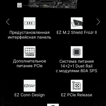
Предустановленная
Увеличенный
USB 10G
EZ M.2 Shield Frozr II
8-слойная печатная
5G LAN
интерфейсная панель
радиатор
плата
с увеличенным
содержанием меди
Wi-Fi 7
2x PCIe 5.0 M.2 слота
Дополнительное
Система питания
питание PCIe
14+2+1 Duet Rail
Разъем для помпы
с модулями 80A SPS
Радиатор с
термопрокладкой 7
Вт/(м·K)
Технология Memory
Lightning Gen 5
Boost
EZ Conn Design
EZ PCIe Release