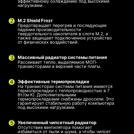
эффективному охлаждению под высокими
нагрузками.
M.2 Shield Frozr
Предотвращает перегрев и последующее
падение производительности
твердотельного накопителя в слоте M.2, а
также защищает подключенное устройство
от физических воздействий.
Массивный радиатор системы питания
Рассеивает тепло, выделяемое МОП-
транзисторами в верхней части платы.
Пользовательская настройка
Smart Fan и Manual Fan
Несколько профилей
Эффективные термопрокладки
На транзисторах системы питания имеются
Настройка в MSI Center
Smart Fan
Сохраните до 5 профилей для различных
термопрокладки с теплопроводностью в 7
Вт/(м·K). Дополнительными
Отрегулируйте настройки вентилятора в
Дает возможность пользователям
сценариев
термопрокладками снабжены дроссели. Это
гарантирует стабильную работу компьютера
соответствии с режимом, выбранным в
корректировать кривую температуры,
под высокими нагрузками.
используя 4 точки на графике.
пользовательском сценарии
Настройка в BIOS
Manual Fan
Увеличенный чипсетный радиатор
Для
Для ватерблока
Отсутствие вентилятора помогает
Отрегулируйте настройки вентилятора в BIOS
Позволяет пользователям вручную изменять
процессорного
Подача питания
избавиться от пыли и шума, а чтобы чипсет