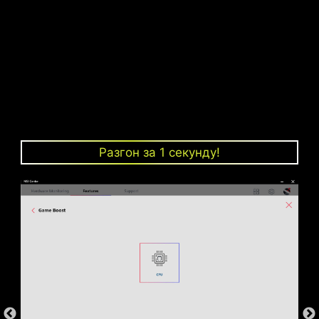
ШИМ-контроллер и центральный
процессор
Разгон за 1 секунду!
Слоты памяти
DDR