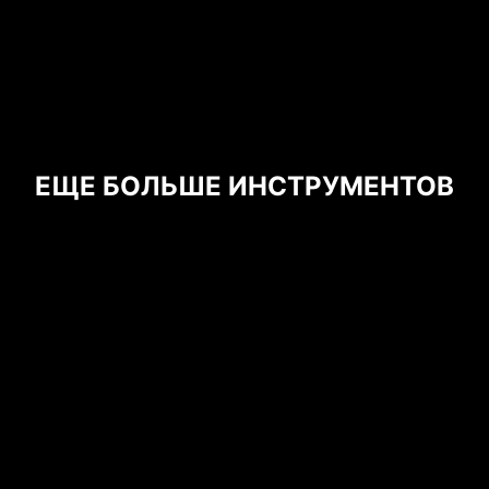
центральный процессор. Это позволяет
снизить риск их повреждения или сбоев в
работе в результате резких скачков
напряжения. Надежность и долговечность
всегда являются приоритетами при
разработке материнских плат MSI.
ЕЩЕ БОЛЬШЕ ИНСТРУМЕНТОВ