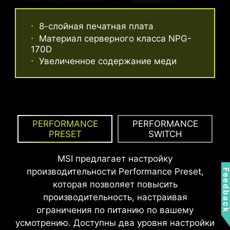
12%
8-слойная печатная плата
ДО
СНИЖЕНИЕ ЗАДЕРЖЕК
Материал серверного класса NPG-
ПАМЯТИ
ИНТЕРФЕЙСНАЯ ПАНЕЛЬ ИЗ
170D
Увеличенное содержание меди
НЕРЖАВЕЮЩЕЙ СТАЛИ
Интерфейсная панель выполнена из
устойчивой к коррозии нержавеющей стали с
дополнительным слоем мягкой отделки. Она
является более долговечной, чем
PERFORMANCE
PERFORMANCE
PRESET
SWITCH
традиционные панели, а также способствует
устранению статического электричества и
MSI предлагает настройку
электромагнитных помех.
производительности Performance Preset,
Feedbac
которая позволяет повысить
производительность, настраивая
ограничения по питанию по вашему
усмотрению. Доступны два уровня настройки