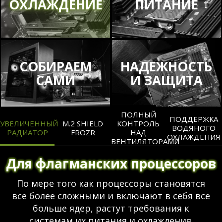
ОХЛАЖДЕНИЕ
ПИТАНИЕ
СОБИРАЕМ
НАДЕЖНОСТЬ
САМИ
И ЗАЩИТА
ПОЛНЫЙ
ПОДДЕРЖКА
УВЕЛИЧЕННЫЙ
M.2 SHIELD
КОНТРОЛЬ
ВОДЯНОГО
РАДИАТОР
FROZR
НАД
ОХЛАЖДЕНИЯ
ВЕНТИЛЯТОРАМИ
Для флагманских процессоров
По мере того как процессоры становятся
все более сложными и включают в себя все
больше ядер, растут требования к
системам их питания и охлаждения.