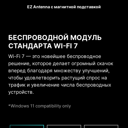
элементами, что
EZ Antenna с магнитной подставкой
позволяет использовать
массивные видеокарты
без риска повреждений.
Помпа
Кроме того, такая
БЕСПРОВОДНОЙ МОДУЛЬ
конструкция слотов
СТАНДАРТА WI-FI 7
обеспечивает защиту от
электромагнитных
Wi-Fi 7 — это новейшее беспроводное
помех.
решение, которое делает огромный скачок
вперед благодаря множеству улучшений,
чтобы удовлетворить растущий спрос на
трафик и увеличение числа беспроводных
USB FRONT TYPE-C
устройств.
Игровые материнские платы серии MSI PRO
*Windows 11 compatibility only
позволяют подключить фронтальный порт
USB Type-C – такой имеется на передней
панели корпусов MSI.