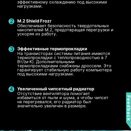
эффективному охлаждению под высокими
нагрузками.
M.2 Shield Frozr
Обеспечивает безопасность твердотельных
накопителей M.2, предотвращая перегрузки и
ускоряя их работу.
Эффективные термопрокладки
На транзисторах системы питания имеются
термопрокладки с теплопроводностью в 7
Вт/(м·K). Дополнительными
Пользовательская настройка
Smart Fan и Manual Fan
Несколько профилей
термопрокладками снабжены дроссели. Это
гарантирует стабильную работу компьютера
под высокими нагрузками.
Настройка в MSI Center
Smart Fan
Сохраните до 5 профилей для различных
Отрегулируйте настройки вентилятора в
Дает возможность пользователям
сценариев
соответствии с режимом, выбранным в
корректировать кривую температуры,
Увеличенный чипсетный радиатор
Для процессорного
Для ватерблока
Отсутствие вентилятора помогает
используя 4 точки на графике.
пользовательском сценарии
кулера
избавиться от пыли и шума, а чтобы чипсет
Feedbac
Подача питания 3A /
не перегревался, его радиатор был
Поддержка
Настройка в BIOS
Manual Fan
значительно увеличен в размере.
Отрегулируйте настройки вентилятора в BIOS
Позволяет пользователям вручную изменять
автоматического
температуру на заданный процент.
обнаружения
Настройка пользователем
Настройка параметров вентилятора