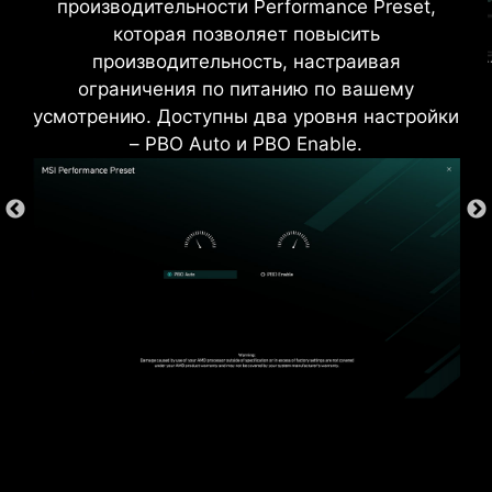
производительности Performance Preset,
электромагнитных помех.
которая позволяет повысить
производительность, настраивая
ограничения по питанию по вашему
усмотрению. Доступны два уровня настройки
– PBO Auto и PBO Enable.
*Поддерживает версии BIOS, выпущенные после
AGESA 1.2.0.2b.
* Изображение служит лишь в целях иллюстрации.
Точную информацию ищите на страницах
спецификаций.