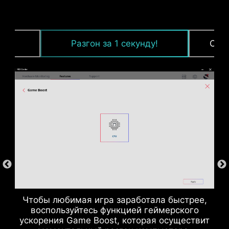
зки
Разгон за 1 секунду!
Ста
ШИМ-контроллер и центральный
процессор
Чтобы любимая игра заработала быстрее,
воспользуйтесь функцией геймерского
ускорения Game Boost, которая осуществит