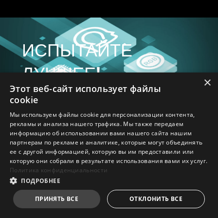
ИСПЫТАЙТЕ
ЛУЧШЕЕ!
×
Этот веб-сайт использует файлы
cookie
Мы используем файлы cookie для персонализации контента,
рекламы и анализа нашего трафика. Мы также передаем
информацию об использовании вами нашего сайта нашим
ЗВУК
MYSTIC LIGHT
партнерам по рекламе и аналитике, которые могут объединять
ее с другой информацией, которую вы им предоставили или
которую они собрали в результате использования вами их услуг.
BIOS
ПРИЛОЖЕНИЯ
Политика конфиденциальности
ПОДРОБНЕЕ
ДОБАВЬТЕ ЦВЕТА
AUDIO BOOST
MSI CENTER
Новый дизайн CLICK BIOS X от MSI
ПРИНЯТЬ ВСЕ
ОТКЛОНИТЬ ВСЕ
предлагает эстетически приятное и удобное
Добавьте яркости благодаря RGB-эффектам
MSI Center – это централизованное