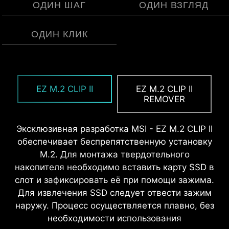
ОДИН ШАГ
ОДИН ВЗГЛЯД
ОДИН КЛИК
MSI EZ Antenna упрощает процесс, позволяя
Предустановленная защитная панель для
EZ OOVERCLOCKING
прикрепить антенну к материнской плате без
интерфейсов обеспечивает точное
EZ M.2 CLIP II
EZ M.2 CLIP II
Разгон может показаться сложным
необходимости закручивания.
позиционирование и надежную фиксацию.
REMOVER
процессом, но с MSI Click BIOS X этот процесс
был значительно упрощен: для удобства
Эксклюзивная разработка MSI - EZ M.2 CLIP II
пользователей реализовано несколько
обеспечивает беспрепятственную установку
функций разгона одним кликом как для
M.2. Для монтажа твердотельного
процессора, так и для памяти. Это позволяет
накопителя необходимо вставить карту SSD в
повысить производительность ПК, не вникая
слот и зафиксировать её при помощи зажима.
в детали настроек.
Для извлечения SSD следует отвести зажим
наружу. Процесс осуществляется плавно, без
ДИАГНОСТИЧЕСКАЯ СИСТЕМА
необходимости использования
EZ DEBUG LED