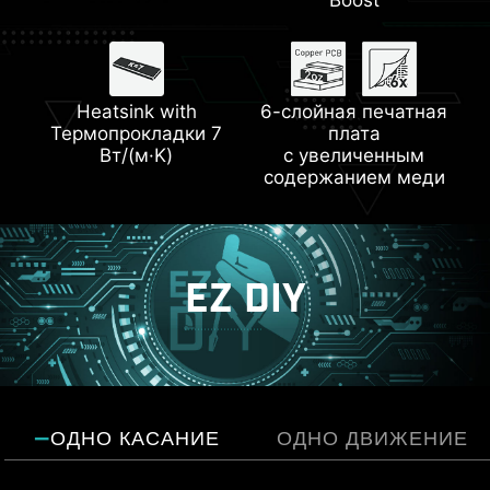
Разъемы
Steel Armor
Heatsink with
6-слойная печатная
Фронтальный USB
Lightning PCle Gen5
Термопрокладки 7
плата
Type-C
Вт/(м·K)
с увеличенным
содержанием меди
EZ DIY
ОДНО КАСАНИЕ
ОДНО ДВИЖЕНИЕ