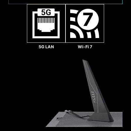
работы вентиляторов (DC или PWM) для
оптимальной настройки скорости вращения и
снижения шума. Также обеспечивается
плавное увеличение скорости вращения
вентиляторов, чтобы ваша система
оставалась тихой, независимо от нагрузки.
5G LAN
Wi-Fi 7
Системный вентилятор
Дополнительные,
точки пайки
Слоты PCI-E на данной
материнской плате
усилены стальными