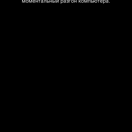
моментальный разгон компьютера.
Слоты памяти
DDR
USB-порты на задней и передней
панели