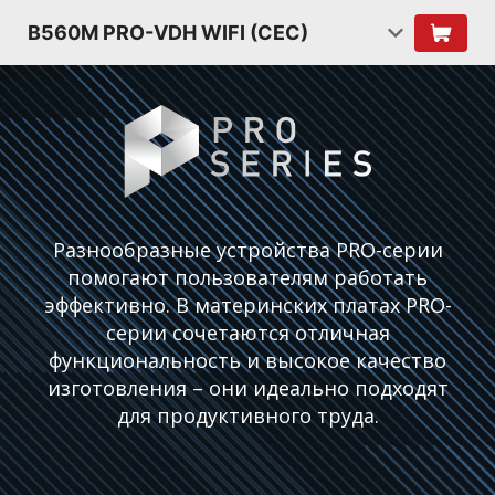
B560M PRO-VDH WIFI (CEC)
Разнообразные устройства PRO-серии
помогают пользователям работать
эффективно. В материнских платах PRO-
серии сочетаются отличная
функциональность и высокое качество
изготовления – они идеально подходят
для продуктивного труда.