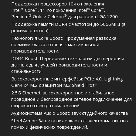
Поддержка процессоров 10-го поколения
®
™
®
™
Intel
Core
, 11-го поколения Intel
Core
,
®
®
Pentium
Gold и Celeron
для разъема LGA 1200
Поддержка памяти DDR4 с частотой до 5066МГц (в
режиме разгона)
Технология Core Boost: Продуманная разводка
премиум класса готовая к максимальной
производительности.
DDR4 Boost: Передовые технологии для передачи
данных для лучшей производительности и
стабильности.
Высокоскоростные интерфейсы: PCIe 4.0, Lightning
Gen4 x4 M.2 с защитой M.2 Shield Frozr
2.5G Ethernet: высокоскоростное и стабильное
проводное и беспроводное сетевое подключение для
широкого спектра приложений
Аудиосистема Audio Boost: звук студийного качества
Steel Armor: Защита видеокарт от электромагнитных
помех и физических повреждений.