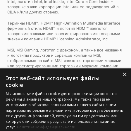
Intel, логотип Intel, Intel Inside, Intel Core и Core Inside –
товарные знаки корпорации Intel или ее подразделений в
США и/или других странах.
Tермины HDMI™, HDMI™ High-Definition Multimedia Interface,
фирменный стиль HDMI™ и логотип HDMI™ являются
товарными знаками или зарегистрированными товарными
знаками компании HDMI™ Licensing Administrator, Inc.
MSI, MSI Gaming, логотип с драконом, а также все названия
и логотипы продуктов и сервисов компании MSI,
отображаемые на сайте MSI, являются торговыми марками
или зарегистрированными торговыми марками компании
MSI. Названия и логотипы сторонних продуктов и компаний,
×
представленные на нашем сайте и используемые в наших
Этот веб-сайт использует файлы
материалах, являются собственностью соответствующих
cookie
владельцев и могут быть торговыми марками. Торговые
марки и защищенные авторским правом материалы MSI
Мы используем файлы cookie для персонализации контента,
можно использовать только с письменного разрешения
рекламы и анализа нашего трафика. Мы также передаем
компании MSI. Компания MSI оставляет за собой все права,
информацию об использовании вами нашего сайта нашим
не предоставленные явно в рамках данного документа.
партнерам по рекламе и аналитике, которые могут объединять
ее с другой информацией, которую вы им предоставили или
1. Спецификации могут отличаться от приведенной на сайте
которую они собрали в результате использования вами их
в зависимости от региона распространения изделия.
услуг.
Политика конфиденциальности
Точную спецификацию уточните у продавца. 2. Реальный