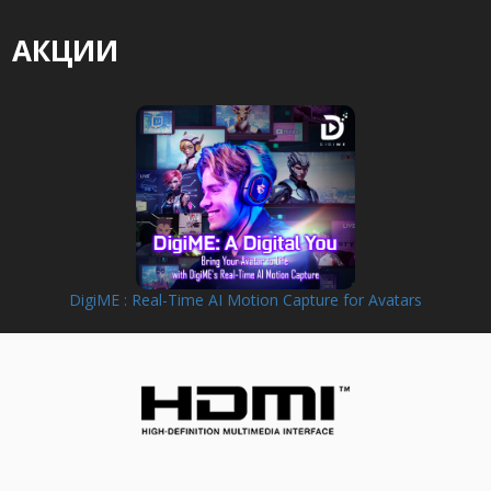
АКЦИИ
DigiME : Real-Time AI Motion Capture for Avatars