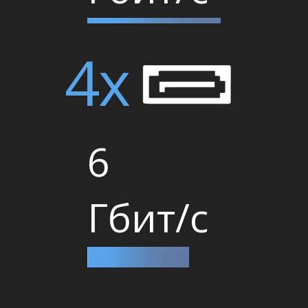
4x
6
Гбит/с