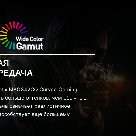
АЯ
РЕДАЧА
ptix MAG342CQ Curved Gaming
ь больше оттенков, чем обычные.
ача означает реалистичное
способствует еще большему