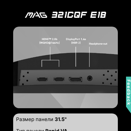
Feedbac
Размер панели
31.5"