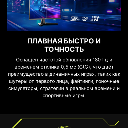
БЕЗУПРЕЧНОЕ ИЗОБРАЖЕНИЕ
ВИДЕТЬ ЧЕТКО, ВИДЕТЬ
ПЛАВНАЯ БЫСТРО И
КОМФОРТНО
Чтобы повысить качество изображения в
ТОЧНОСТЬ
динамичных компьютерных играх, в мониторе
Технологии Anti-Flicker и Less Blue Light
используется технология Adaptive Sync. Она
Оснащён частотой обновления 180 Гц и
обеспечивают комфортное восприятие
синхронизирует частоту обновления экрана с
временем отклика 0,5 мс (GtG), что даёт
изображения благодаря уменьшению
частотой вывода кадров графическим
преимущество в динамичных играх, таких как
мерцания и более низкому уровню синего
процессором, тем самым устраняя
шутеры от первого лица, файтинги, гоночные
света. Вы можете играть дольше, не
визуальные артефакты вроде «разрыва
симуляторы, стратегии в реальном времени и
испытывая усталости глаз.
кадра». С этим монитором можно будет
спортивные игры.
насладиться игрой в том виде, в каком ее
задумывали разработчики – с максимальным
качеством изображения.