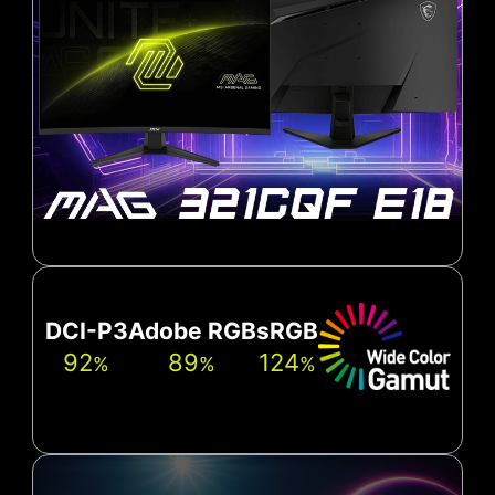
DCI-P3
Adobe RGB
sRGB
92
89
124
%
%
%