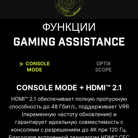
ФУНКЦИИ
GAMING ASSISTANCE
CONSOLE
OPTIX
MODE
SCOPE
CONSOLE MODE + HDMI™ 2.1
OPTIX SCOPE
HDMI™ 2.1 обеспечивает полную пропускную
Встроенный прицел-увеличитель
предоставляет многоступенчатое увеличение
способность до 48 Гбит/с, поддерживает VRR
с горячими клавишами для быстрого
(переменную частоту обновления) и
переключения увеличения. Экран сохраняет
гарантирует идеальную совместимость с
консолями с разрешением до 4K при 120 Гц.
увеличение независимо от используемого
Благодаря встроенной технологии HDMI™ CEC
оружия.