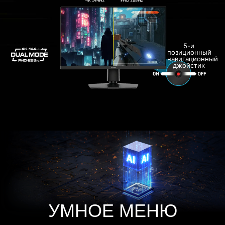
5-и
позиционный
навигационный
джойстик
УМНОЕ МЕНЮ