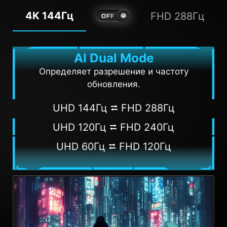
4K 144Гц
FHD 288Гц
AI Dual Mode
Определяет разрешение и частоту
обновления.
UHD 144Гц ⮂ FHD 288Гц
UHD 120Гц ⮂ FHD 240Гц
UHD 60Гц ⮂ FHD 120Гц