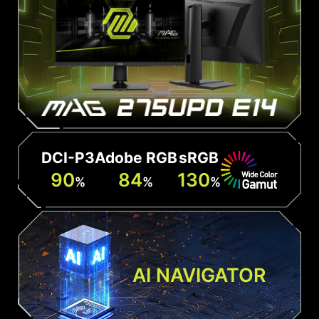
DCI-P3
Adobe RGB
sRGB
90
84
130
%
%
%
AI NAVIGATOR