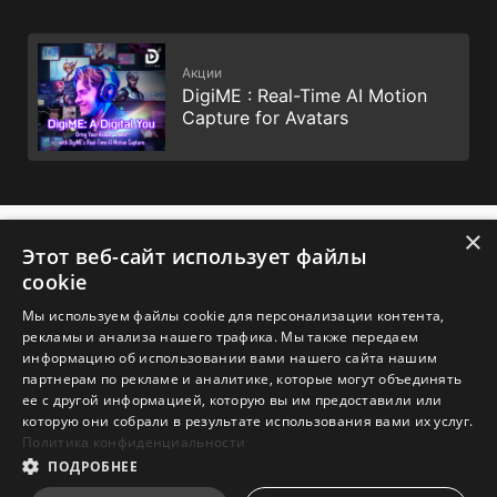
Акции
DigiME : Real-Time AI Motion
Capture for Avatars
×
Этот веб-сайт использует файлы
cookie
Мы используем файлы cookie для персонализации контента,
рекламы и анализа нашего трафика. Мы также передаем
1. Спецификации могут отличаться от приведенной на сайте
информацию об использовании вами нашего сайта нашим
в зависимости от региона распространения изделия.
партнерам по рекламе и аналитике, которые могут объединять
Точную спецификацию уточните у продавца. 2. Реальный
ее с другой информацией, которую вы им предоставили или
цвет изделия может отличаться от приведенного на сайте в
которую они собрали в результате использования вами их услуг.
зависимости от настроек монитора и фотографии.
Tермины HDMI™, HDMI™ High-Definition Multimedia Interface,
Политика конфиденциальности
фирменный стиль HDMI™ и логотип HDMI™ являются
ПОДРОБНЕЕ
товарными знаками или зарегистрированными товарными
знаками компании HDMI™ Licensing Administrator, Inc.