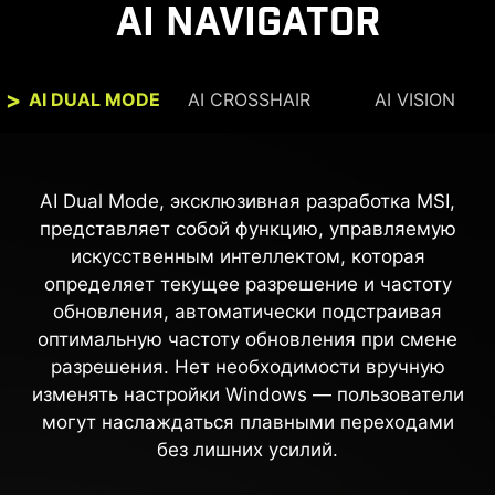
AI NAVIGATOR
AI DUAL MODE
AI CROSSHAIR
AI VISION
Прицел автоматически меняет цвет, чтобы
AI Vision делает тёмные участки более
разборчивыми и усиливает общее освещение
всегда оставаться видимым. Если цвет
AI Dual Mode, эксклюзивная разработка MSI,
прицела сливается с фоном, это затрудняет
и цветовую насыщенность, оживляя
представляет собой функцию, управляемую
прицеливание — технология решает эту
изображение.
искусственным интеллектом, которая
проблему, адаптируя цвет прицела под
определяет текущее разрешение и частоту
окружающую сцену.
AI Vision выкл
AI Vision вкл
обновления, автоматически подстраивая
оптимальную частоту обновления при смене
разрешения. Нет необходимости вручную
изменять настройки Windows — пользователи
могут наслаждаться плавными переходами
без лишних усилий.