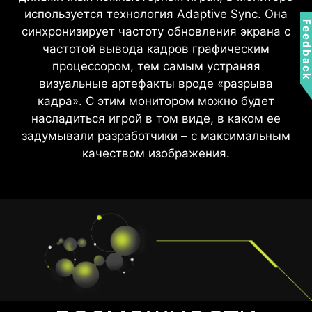
используется технология Adaptive Sync. Она
обеспечивают комфортное восприятие
Feedbac
синхронизирует частоту обновления экрана с
изображения благодаря уменьшению
частотой вывода кадров графическим
мерцания и более низкому уровню синего
процессором, тем самым устраняя
света. Вы можете играть дольше, не
визуальные артефакты вроде «разрыва
испытывая усталости глаз.
кадра». С этим монитором можно будет
насладиться игрой в том виде, в каком ее
задумывали разработчики – с максимальным
качеством изображения.