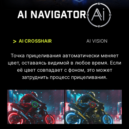
AI NAVIGATOR
AI CROSSHAIR
AI VISION
Точка прицеливания автоматически меняет
Новая технология AI Vision не только
цвет, оставаясь видимой в любое время. Если
раскрывает детали в тёмных областях, но и
повышает общую яркость и насыщенность
её цвет совпадает с фоном, это может
цветов, добавляя яркости вашему дню.
затруднить процесс прицеливания.
AI VISION OFF
AI VISION ON