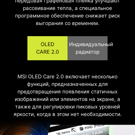
передовая графеновая плёнка улучшают
рассеивание тепла, а специальное
программное обеспечение снижает риск
выгорания со временем.
OLED
Индивидуальный
CARE 2.0
радиатор
Панели QD-OLED оснащены графеновой
MSI OLED Care 2.0 включает несколько
плёнкой для превосходной теплопроводности
функций, предназначенных для
предотвращения появления статичных
и индивидуально разработанными
радиаторами. Это позволяет эффективно и
изображений или элементов на экране, а
бесшумно отводить тепло без использования
также для регулировки пиковых уровней
яркости, когда в этом нет необходимости.
вентиляторов, продлевая срок службы
панели.