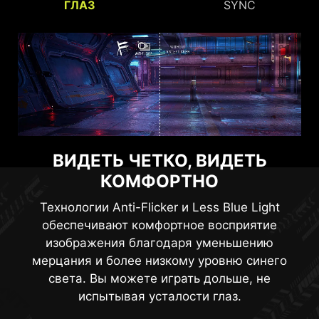
ГЛАЗ
SYNC
БЕЗУПРЕЧНОЕ ИЗОБРАЖЕНИЕ
ВИДЕТЬ ЧЕТКО, ВИДЕТЬ
КОМФОРТНО
Чтобы повысить качество изображения в
динамичных компьютерных играх, в мониторе
Технологии Anti-Flicker и Less Blue Light
используется технология Adaptive Sync. Она
обеспечивают комфортное восприятие
синхронизирует частоту обновления экрана с
изображения благодаря уменьшению
частотой вывода кадров графическим
мерцания и более низкому уровню синего
процессором, тем самым устраняя
света. Вы можете играть дольше, не
визуальные артефакты вроде «разрыва
испытывая усталости глаз.
кадра». С этим монитором можно будет