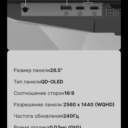
Размер панели
26.5"
Тип панели
QD-OLED
Соотношение сторон
16:9
Разрешение панели
2560 x 1440 (WQHD)
Частота обновления
240Гц
Время отклика
0.03мс (GtG)