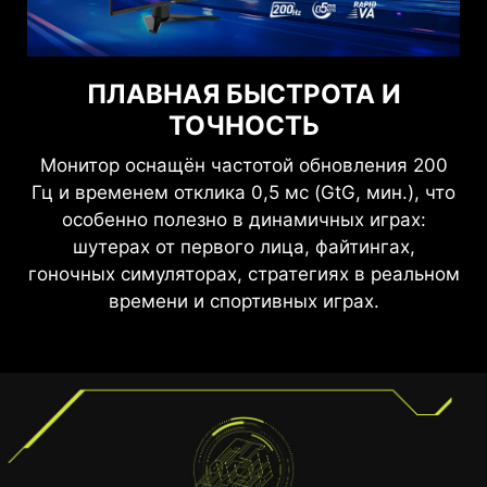
ВИДЕТЬ ЧЕТКО, ВИДЕТЬ
ПЛАВНАЯ БЫСТРОТА И
КОМФОРТНО
ТОЧНОСТЬ
Технологии Anti-Flicker и Less Blue Light
Монитор оснащён частотой обновления 200
обеспечивают комфортное восприятие
Гц и временем отклика 0,5 мс (GtG, мин.), что
изображения благодаря уменьшению
особенно полезно в динамичных играх:
мерцания и более низкому уровню синего
шутерах от первого лица, файтингах,
света. Вы можете играть дольше, не
гоночных симуляторах, стратегиях в реальном
испытывая усталости глаз.
времени и спортивных играх.