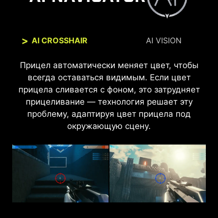
AI CROSSHAIR
AI VISION
Прицел автоматически меняет цвет, чтобы
AI Vision делает тёмные участки более
разборчивыми и усиливает общее освещение
всегда оставаться видимым. Если цвет
прицела сливается с фоном, это затрудняет
и цветовую насыщенность, оживляя
прицеливание — технология решает эту
изображение.
проблему, адаптируя цвет прицела под
окружающую сцену.
AI Vision выкл
AI Vision вкл