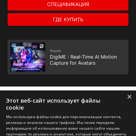
СПЕЦИФИКАЦИЯ
ГДЕ КУПИТЬ
Акции
DigiME : Real-Time AI Motion
Capture for Avatars
×
✕
Этот веб-сайт использует файлы
cookie
Мы используем файлы cookie для персонализации контента,
рекламы и анализа нашего трафика. Мы также передаем
1. Спецификации могут отличаться от приведенной на сайте
информацию об использовании вами нашего сайта нашим
в зависимости от региона распространения изделия.
партнерам по рекламе и аналитике, которые могут объединять