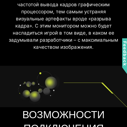
частотой вывода кадров графическим
мерцания и более низкому уровню синего
процессором, тем самым устраняя
света. Вы можете играть дольше, не
визуальные артефакты вроде «разрыва
испытывая усталости глаз.
кадра». С этим монитором можно будет
насладиться игрой в том виде, в каком ее
задумывали разработчики – с максимальным
Feedbac
качеством изображения.
ВОЗМОЖНОСТИ