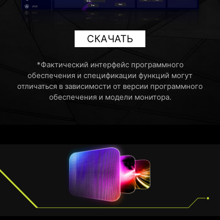
СКАЧАТЬ
HDMI™ 2.1 48Гбит/с
*Фактический интерфейс программного
обеспечения и спецификации функций могут
отличаться в зависимости от версии программного
обеспечения и модели монитора.
HDMI™ 2.0 18Гбит/с
HDMI™ 1.2 10.2Гбит/с