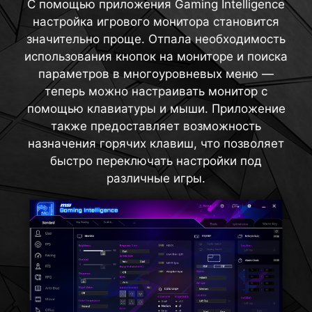
С помощью приложения Gaming Intelligence
переключения увеличения. Экран сохраняет
гарантирует идеальную совместимость с
настройка игрового монитора становится
консолями с разрешением до 4K при 120 Гц.
увеличение независимо от используемого
значительно проще. Отпала необходимость
Благодаря встроенной технологии HDMI™ CEC
оружия.
использования кнопок на мониторе и поиска
(Consumer Electronics Control), монитор может
параметров в многоуровневых меню —
подключаться к контроллерам, позволяя им
теперь можно настраивать монитор с
включать монитор и настраивать режимы для
помощью клавиатуры и мыши. Приложение
различных устройств.
также предоставляет возможность
назначения горячих клавиш, что позволяет
быстро переключать настройки под
различные игры.