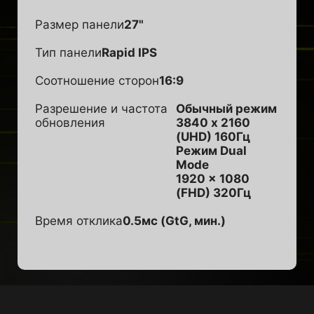
Размер панели
27"
Тип панели
Rapid IPS
Соотношение сторон
16:9
Разрешение и частота
Обычный режим
обновления
3840 x 2160
(UHD) 160Гц
Режим Dual
Mode
1920 x 1080
(FHD) 320Гц
Время отклика
0.5мс (GtG, мин.)