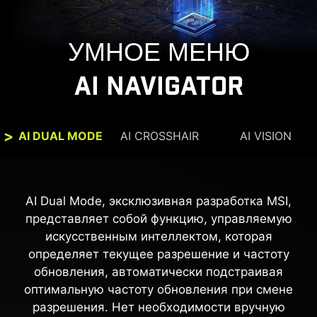
УМНОЕ МЕНЮ
AI NAVIGATOR
AI DUAL MODE
AI CROSSHAIR
AI VISION
Прицел автоматически меняет цвет, чтобы
AI Vision делает тёмные участки более
разборчивыми и усиливает общее освещение
всегда оставаться видимым. Если цвет
AI Dual Mode, эксклюзивная разработка MSI,
прицела сливается с фоном, это затрудняет
и цветовую насыщенность, оживляя
представляет собой функцию, управляемую
прицеливание — технология решает эту
изображение.
искусственным интеллектом, которая
проблему, адаптируя цвет прицела под
определяет текущее разрешение и частоту
окружающую сцену.
AI Vision выкл
AI Vision вкл
обновления, автоматически подстраивая
оптимальную частоту обновления при смене
разрешения. Нет необходимости вручную