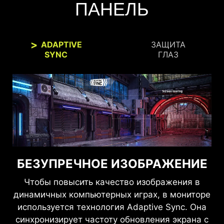
ПАНЕЛЬ
ADAPTIVE
ЗАЩИТА
SYNC
ГЛАЗ
БЕЗУПРЕЧНОЕ ИЗОБРАЖЕНИЕ
ВИДЕТЬ ЧЕТКО, ВИДЕТЬ
КОМФОРТНО
Чтобы повысить качество изображения в
динамичных компьютерных играх, в мониторе
Технологии Anti-Flicker и Less Blue Light
используется технология Adaptive Sync. Она
обеспечивают комфортное восприятие
синхронизирует частоту обновления экрана с
изображения благодаря уменьшению