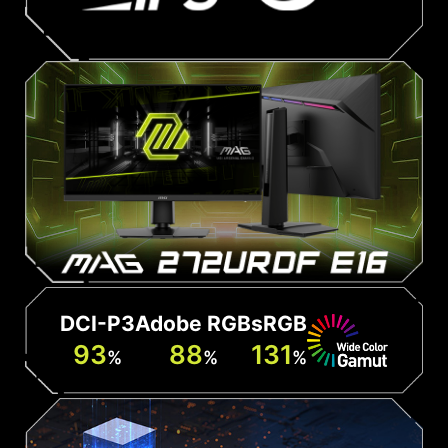
DCI-P3
Adobe RGB
sRGB
93
88
131
%
%
%