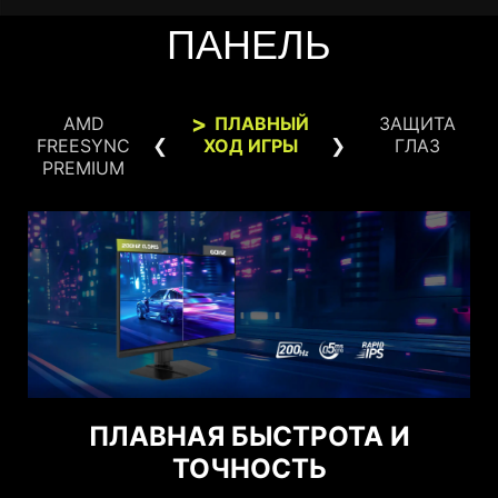
ПАНЕЛЬ
AMD
ПЛАВНЫЙ
ЗАЩИТА
FREESYNC
ХОД ИГРЫ
ГЛАЗ
PREMIUM
ВИДЕТЬ ЧЕТКО, ВИДЕТЬ
ПЛАВНАЯ БЫСТРОТА И
КОМФОРТНО
ТОЧНОСТЬ
ПОДДЕРЖКА G-SYNC
Технологии Anti-Flicker и Less Blue Light