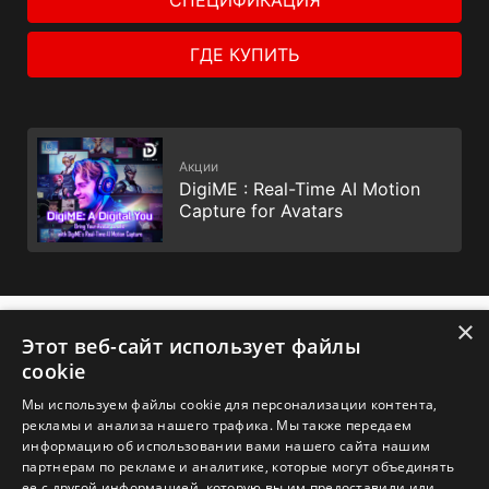
ГДЕ КУПИТЬ
Акции
DigiME : Real-Time AI Motion
Capture for Avatars
×
✕
Этот веб-сайт использует файлы
cookie
Мы используем файлы cookie для персонализации контента,
рекламы и анализа нашего трафика. Мы также передаем
1. Спецификации могут отличаться от приведенной на сайте
информацию об использовании вами нашего сайта нашим
в зависимости от региона распространения изделия.
партнерам по рекламе и аналитике, которые могут объединять
Точную спецификацию уточните у продавца. 2. Реальный
ее с другой информацией, которую вы им предоставили или