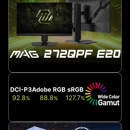
DCI-P3
Adobe RGB
sRGB
92.8
88.8
127.7
%
%
%