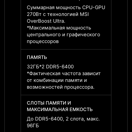
Суммарная мощность CPU-GPU
Сумм
270Вт с технологией MSI
GPU 2
OverBoost Ultra.
OverBo
*Максимальная мощность
*Макс
центрального и графического
центр
процессоров
проце
ПАМЯТЬ
ПАМЯ
32ГБ*2 DDR5-6400
32ГБ*
*Фактическая частота зависит
*Факт
от комбинации памяти и
от ко
возможностей процессора.
возмо
СЛОТЫ ПАМЯТИ И
СЛОТ
МАКСИМАЛЬНАЯ ЕМКОСТЬ
МАКС
До DDR5-6400, 2 слота, макс.
До DD
96ГБ
96ГБ