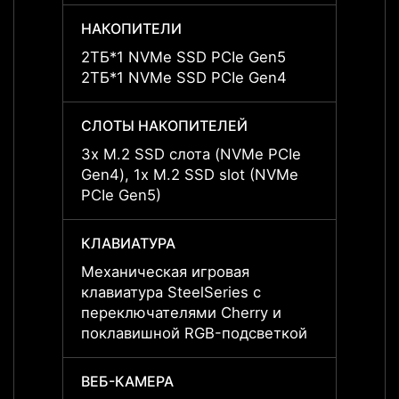
НАКОПИТЕЛИ
НАКО
2ТБ*1 NVMe SSD PCIe Gen5
2ТБ*1
2ТБ*1 NVMe SSD PCIe Gen4
2ТБ*1
СЛОТЫ НАКОПИТЕЛЕЙ
СЛОТ
3x M.2 SSD слота (NVMe PCIe
3x M.
Gen4), 1x M.2 SSD slot (NVMe
Gen4)
PCIe Gen5)
PCIe 
КЛАВИАТУРА
КЛАВ
Механическая игровая
Механ
клавиатура SteelSeries с
клави
переключателями Cherry и
перек
поклавишной RGB-подсветкой
покла
ВЕБ-КАМЕРА
ВЕБ-