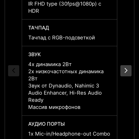
IR FHD type (30fps@1080p) с
IR FH
HDR
HDR
ТАЧПАД
ТАЧП
Тачпад с RGB-подсветкой
Тачпа
ЗВУК
ЗВУК
4x динамика 2Вт
4x ди
2x низкочастотных динамика
2x ни
2Вт
2Вт
Звук от Dynaudio, Nahimic 3
Звук 
Audio Enhancer, Hi-Res Audio
Audio
Ready
Ready
Массив микрофонов
Масси
АУДИО ПОРТЫ
АУДИ
1x Mic-in/Headphone-out Combo
1x Mi