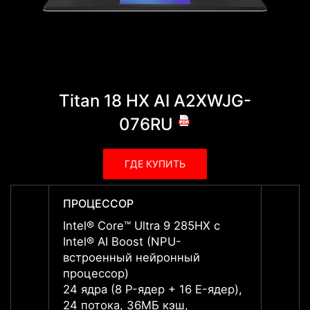
Titan 18 HX AI A2XWJG-
Tita
076RU
ГДЕ КУПИТЬ
ПРОЦЕССОР
ПРОЦ
Intel® Core™ Ultra 9 285HX с
Intel®
Intel® AI Boost (NPU-
Intel®
встроенный нейронный
встро
процессор)
проце
24 ядра (8 P-ядер + 16 E-ядер),
24 яд
24 потока, 36МБ кэш,
24 по