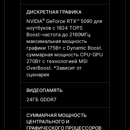
ДИСКРЕТНАЯ ГРАФИКА
ДИСК
®
NVIDIA
GeForce RTX™ 5090 для
NVIDI
ноутбуков с 1824 TOPS
ноутб
Boost-частота до 2160МГц
Boost
максимальная мощность
макси
графики 175Вт с Dynamic Boost.
графи
суммарная мощность CPU-GPU
сумм
270Вт с технологией MSI
270Вт
OverBoost. *Зависит от
OverB
сценария
сцена
ВИДЕОПАМЯТЬ
ВИДЕ
24ГБ GDDR7
24ГБ
СУММАРНАЯ МОЩНОСТЬ
СУММ
ЦЕНТРАЛЬНОГО И
ЦЕНТ
ГРАФИЧЕСКОГО ПРОЦЕССОРОВ
ГРАФ