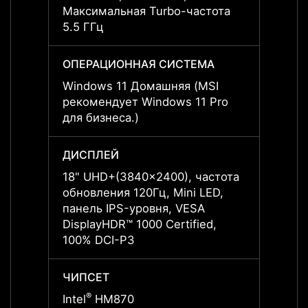
Максимальная Turbo-частота
Макси
5.5 ГГц
5.5 Г
ОПЕРАЦИОННАЯ СИСТЕМА
ОПЕР
Windows 11 Домашняя (MSI
Windo
рекомендует Windows 11 Pro
реком
для бизнеса.)
для б
ДИСПЛЕЙ
ДИСП
18" UHD+(3840x2400), частота
18" U
обновления 120Гц, Mini LED,
обнов
панель IPS-уровня, VESA
панел
DisplayHDR™ 1000 Certified,
Displa
100% DCI-P3
100% 
ЧИПСЕТ
ЧИПС
®
®
Intel
HM870
Intel