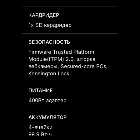
КАРДРИДЕР
КАРД
1x SD кардридер
1x SD
БЕЗОПАСНОСТЬ
БЕЗО
Firmware Trusted Platform
Firmw
Module(fTPM) 2.0, шторка
Modul
вебкамеры, Secured-core PCs,
вебка
Kensington Lock
Kensi
ПИТАНИЕ
ПИТА
400Вт адаптер
400Вт
АККУМУЛЯТОР
АККУ
4-ячейки
4-яче
99.9 Вт·ч
99.9 В