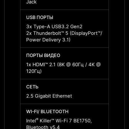
Jack
Jack
USB ПОРТЫ
USB 
3x Type-A USB3.2 Gen2
3x Ty
2x Thunderbolt™ 5 (DisplayPort™/
2x Thu
Power Delivery 3.1)
Power 
ПОРТЫ ВИДЕО
ПОРТ
1x HDMI™ 2.1 (8K @ 60Гц / 4K @
1x HD
120Гц)
120Гц
СЕТЬ
СЕТЬ
2.5 Gigabit Ethernet
2.5 Gi
WI-FI/ BLUETOOTH
WI-FI
®
®
Intel
Killer™ Wi-Fi 7 BE1750,
Intel
Bluetooth v5.4
Bluet