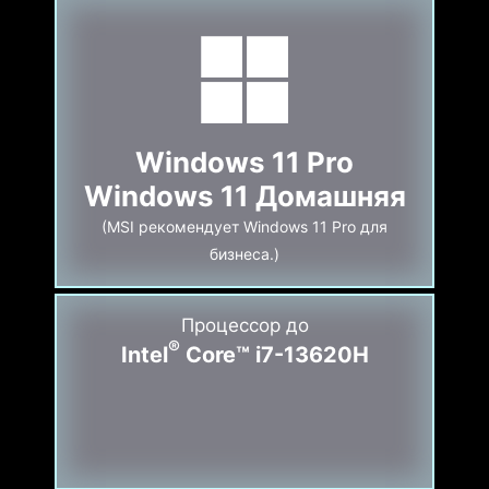
Windows 11 Pro
Windows 11 Домашняя
(MSI рекомендует Windows 11 Pro для
бизнеса.)
Процессор до
®
Intel
Core™ i7-13620H