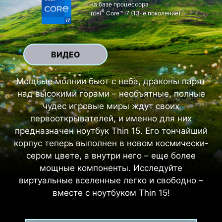
На базе процессора
®
Intel
Core™ i7 (13-е поколение)
ВИДЕО
Мощные молнии бьют с неба, драконы парят
над высокими горами – необъятные, полные
чудес игровые миры ждут своих
первооткрывателей, и именно для них
предназначен ноутбук Thin 15. Его тончайший
корпус теперь выполнен в новом космически-
сером цвете, а внутри него – еще более
мощные компоненты. Исследуйте
виртуальные вселенные легко и свободно –
вместе с ноутбуком Thin 15!