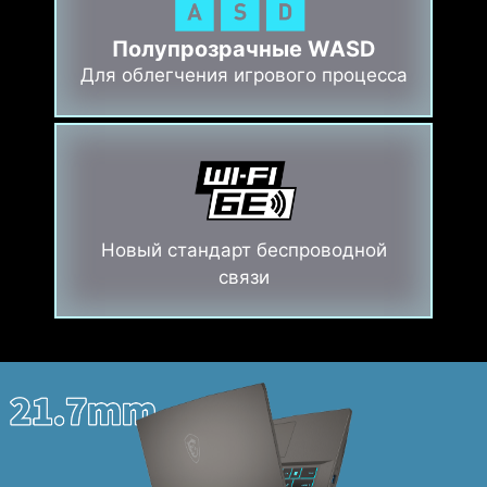
Полупрозрачные WASD
Для облегчения игрового процесса
Новый стандарт беспроводной
связи