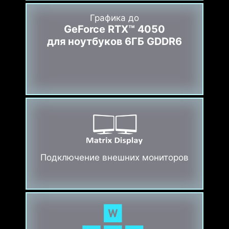
Графика до
GeForce RTX™ 4050
для ноутбуков 6ГБ GDDR6
Подключение внешних мониторов