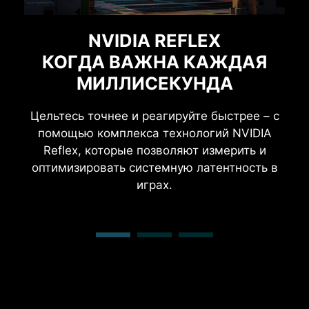
ТЕХНОЛОГИЯ RESIZABLE
ВИРТУАЛЬНАЯ
NVIDIA REFLEX
КОГДА ВАЖНА КАЖДАЯ
РЕАЛЬНОСТЬ
BAR
МИЛЛИСЕКУНДА
Благодаря передовой видеокарте ноутбук
Функция изменения размера базового
адресного регистра, описанная в стандарте
прекрасно работает в качестве платформы
Цельтесь точнее и реагируйте быстрее – с
PCI Express, дает центральному процессору
для виртуальной реальности.
помощью комплекса технологий NVIDIA
полный доступ к видеопамяти, что
Reflex, которые позволяют измерить и
способствует повышению частоты кадров
оптимизировать системную латентность в
во многих играх.
играх.