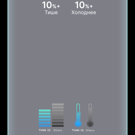
10
10
%+
%+
Тише
Холоднее