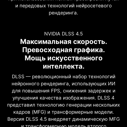
и передовых технологий нейросетевого
рендеринга.
NVIDIA DLSS 4.5
Полная трассировка лучей
NVIDIA:
Максимальная скорость.
С нейронным рендерингом
Искусственный Интеллект.
Превосходная графика.
Для Вас.
Меняющий правила игры
Мощь искусственного
Реализм
интеллекта.
Обновите систему до передовых
возможностей искусственного интеллекта с
Архитектура NVIDIA Blackwell раскрывает
DLSS — революционный набор технологий
графическими процессорами NVIDIA GeForce
революционный реализм полной трассировки
нейронного рендеринга, использующих ИИ
RTX™ — для ускорения игр, творчества,
лучей. Видеокарты GeForce RTX 50 Series с
для повышения FPS, снижения задержек и
работы и разработки. Благодаря
RT-ядрами четвертого поколения и
улучшения качества изображения. DLSS 4
специализированным встроенным
прорывными технологиями нейронного
представил технологию генерации нескольких
процессорам для вычислений ИИ ваш ноутбук
рендеринга, ускоренными тензорными
кадров (MFG) и трансформерные модели.
под управлением Windows получает доступ к
ядрами пятого поколения, обеспечивают
Версия DLSS 4.5 внедряет динамическую MFG
ведущим в отрасли технологиям.
кинематографическое качество графики с
и трансформерную модель второго