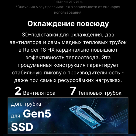
питании от сети.
*Значения могут различаться в зависимости от сценария
использования.
Охлаждение повсюду
3D-подставки для охлаждения, два
вентилятора и семь медных тепловых трубок
в Raider 18 HX кардинально повышают
эффективность теплоотвода. Эта
продуманная конструкция гарантирует
стабильную пиковую производительность -
даже при самых ресурсоёмких нагрузках.
2
7
Вентилятора
Тепловых трубок
Доп. трубка
Gen5
для
SSD