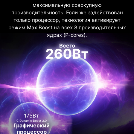
максимальную совокупную
производительность. Если же задействован
только процессор, технология активирует
режим Max Boost на всех 8 производительных
ядрах (P-cores).
Всего
260Вт
175Вт
С Dynamic Boost 2.0
Графический
процессор