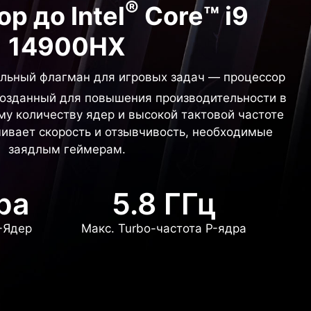
®
р до Intel
Core™ i9
14900HX
льный флагман для игровых задач — процессор
созданный для повышения производительности в
му количеству ядер и высокой тактовой частоте
чивает скорость и отзывчивость, необходимые
заядлым геймерам.
ра
5.8 ГГц
E-Ядер
Макс. Turbo-частота P-ядра