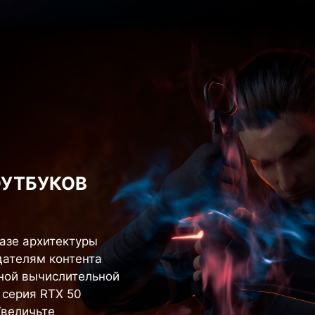
НОУТБУКОВ
базе архитектуры
дателям контента
ной вычислительной
 серия RTX 50
Увеличьте