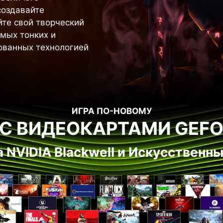
создавайте
йте свой творческий
амых тонких и
ованных технологией
ИГРА ПО-НОВОМУ
С ВИДЕОКАРТАМИ GEFO
 NVIDIA Blackwell и Искусственн