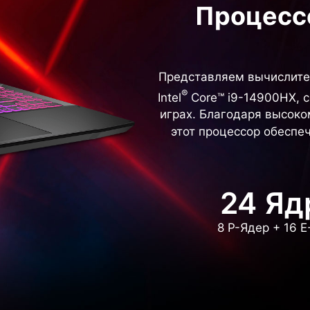
Процессо
Представляем вычислите
®
Intel
Core™ i9-14900HX, 
играх. Благодаря высоко
этот процессор обеспе
24 Яд
8 P-Ядер + 16 