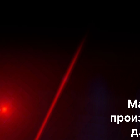
М
прои
д