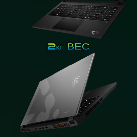
2
ВЕС
КГ