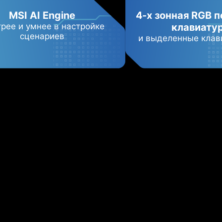
MSI AI Engine
4-х зонная RGB 
рее и умнее в настройке
клавиату
сценариев
и выделенные кла