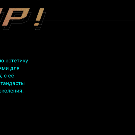
ю эстетику
ями для
, с её
стандарты
околения.