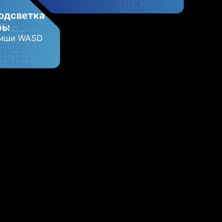
подсветка
ры
виши WASD