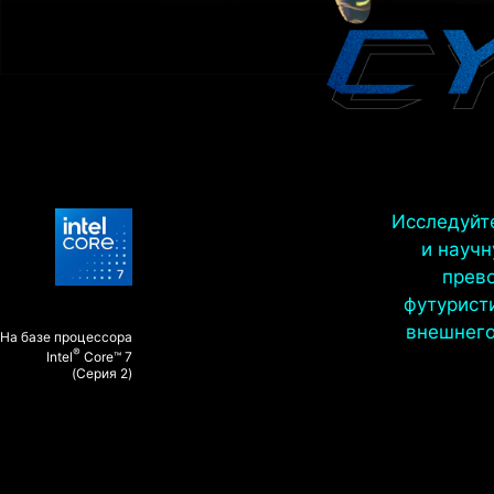
Исследуйт
и науч
прево
футурист
внешнего
На базе процессора
®
Intel
Core™ 7
(Серия 2)