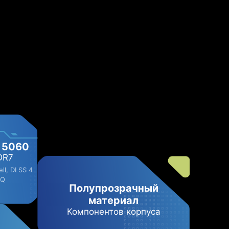
 5060​
DR7
ll, DLSS 4
-Q
Полупрозрачный
материал
Компонентов корпуса