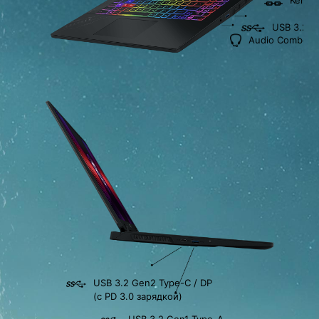
Kensi
USB 3.2 G
Audio Combo д
USB 3.2 Gen2 Type-C / DP
(с PD 3.0 зарядкой)
USB 3.2 Gen1 Type-A