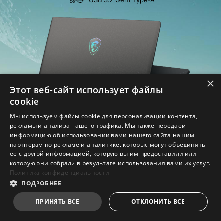
×
Этот веб-сайт использует файлы
cookie
Мы используем файлы cookie для персонализации контента,
рекламы и анализа нашего трафика. Мы также передаем
информацию об использовании вами нашего сайта нашим
партнерам по рекламе и аналитике, которые могут объединять
DC-in
ее с другой информацией, которую вы им предоставили или
RJ45
которую они собрали в результате использования вами их услуг.
HDMI™ 2.1(8K@60Гц / 4K@120Гц
Политика конфиденциальности
USB 3.2 Gen1 Type-A
ПОДРОБНЕЕ
ПРИНЯТЬ ВСЕ
ОТКЛОНИТЬ ВСЕ
*Поддерживается подзарядка мощностью 65 Вт (20
В, 3.25 А) и до 100 Вт (20 В, 5 А) при работающей