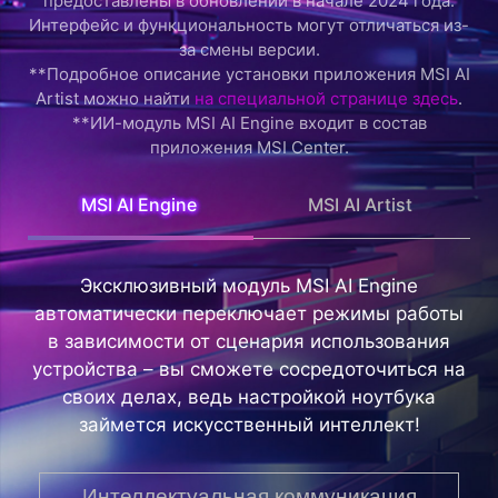
предоставлены в обновлении в начале 2024 года.
Интерфейс и функциональность могут отличаться из-
за смены версии.
**Подробное описание установки приложения MSI AI
Artist можно найти
на специальной странице здесь
.
**ИИ-модуль MSI AI Engine входит в состав
приложения MSI Center.
MSI AI Engine
MSI AI Artist
Эксклюзивный модуль MSI AI Engine
автоматически переключает режимы работы
в зависимости от сценария использования
устройства – вы сможете сосредоточиться на
своих делах, ведь настройкой ноутбука
займется искусственный интеллект!
Интеллектуальная коммуникация