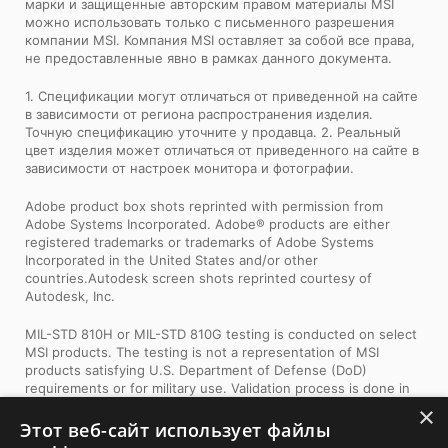
марки и защищенные авторским правом материалы MSI
можно использовать только с письменного разрешения
компании MSI. Компания MSI оставляет за собой все права,
не предоставленные явно в рамках данного документа.
1. Спецификации могут отличаться от приведенной на сайте
в зависимости от региона распространения изделия.
Точную спецификацию уточните у продавца. 2. Реальный
цвет изделия может отличаться от приведенного на сайте в
зависимости от настроек монитора и фотографии.
Adobe product box shots reprinted with permission from
Adobe Systems Incorporated. Adobe® products are either
registered trademarks or trademarks of Adobe Systems
Incorporated in the United States and/or other
countries.Autodesk screen shots reprinted courtesy of
Autodesk, Inc.
MIL-STD 810H or MIL-STD 810G testing is conducted on select
MSI products. The testing is not a representation of MSI
products satisfying U.S. Department of Defense (DoD)
requirements or for military use. Validation process is done in
laboratory conditions. Test results do not guarantee future
×
performance under these test conditions. Damage under such
Этот веб-сайт использует файлы
test conditions is not covered by MSI’s standard warranty.