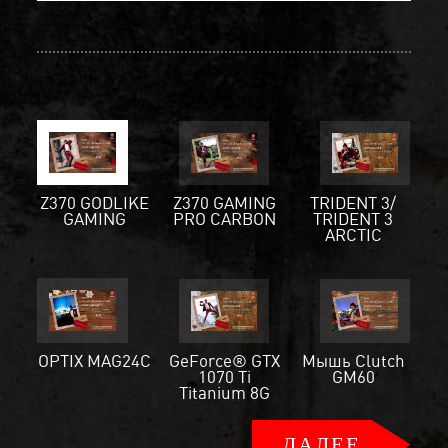
Z370 GODLIKE
Z370 GAMING
TRIDENT 3/
GAMING
PRO CARBON
TRIDENT 3
ARCTIC
OPTIX MAG24C
GeForce® GTX
Мышь Clutch
1070 Ti
GM60
Titanium 8G
ДАЛЕЕ