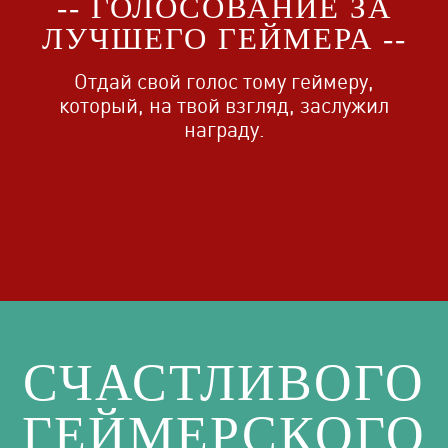
-- ГОЛОСОВАНИЕ ЗА
ЛУЧШЕГО ГЕЙМЕРА --
Отдай свой голос тому геймеру,
который, на твой взгляд, заслужил
награду.
СЧАСТЛИВОГО
ГЕЙМЕРСКОГО