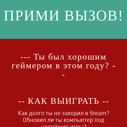
ПРИМИ ВЫЗОВ!
--- Ты был хорошим
геймером в этом году? -
-
-- КАК ВЫИГРАТЬ --
Как долго ты не заходил в Steam?
Обновил ли ты компьютер под
новейшие игры?