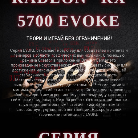
5700 EVOKE
ТВОРИ И ИГРАЙ БЕЗ ОГРАНИЧЕНИЙ!
Серия EVOKE открывает новую эру для создателей контента и
геймеров в области графических вычислений. С помощью
режима Creator в приложении Dragon Center это
произведение искусства может оптимизировать систему для
достижения максимальной производительности и большей
стабильности для повышения производительности.
Металлический кожух золотистого цвета «шампанское»
выделяют серию EVOKE среди остальных. Четкие линии и
минималистический стиль этого устройства представляют
собой альтернативу агрессивному внешнему виду типичных
геймерских видеокарт. Резная решетка в монтажной планке
служит дополнительным эстетическим элементом и
способствует улучшенной вентиляции. Раскройте свой
творческий потенциал с EVOKE!
СЕРИЯ EVOKE