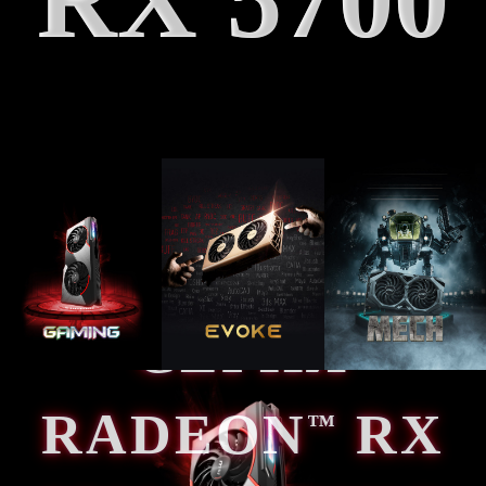
СЕРИЯ
RADEON
RX
™