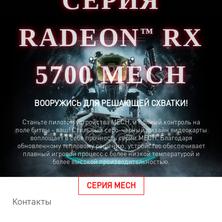
СЕРИЯ
RADEON
RX
™
5700 MECH
ВООРУЖИСЬ ДЛЯ РЕШАЮЩЕЙ СХВАТКИ!
Станьте пилотом устройства MECH, и полный контроль на
поле битвы - ваш! Стильный серо-черный дизайн видеокарты
воплощает в себе прочность серии MECH. Благодаря
обновленному тепловому решению, устройство обеспечивает
плавный игровой процесс с более низкой температурой и
более высокой производительностью.
СЕРИЯ MECH
Контакты