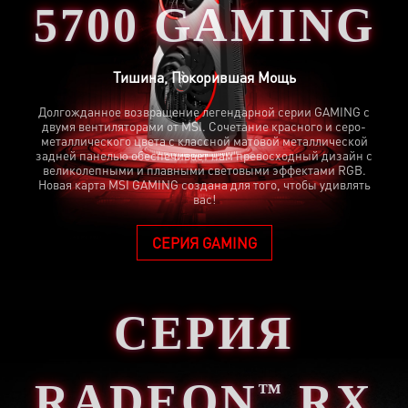
5700 GAMING
Тишина, Покорившая Мощь
Долгожданное возвращение легендарной серии GAMING с
двумя вентиляторами от MSI. Сочетание красного и серо-
металлического цвета с классной матовой металлической
задней панелью обеспечивает нам превосходный дизайн с
великолепными и плавными световыми эффектами RGB.
Новая карта MSI GAMING создана для того, чтобы удивлять
вас!
СЕРИЯ GAMING
СЕРИЯ
RADEON
RX
™