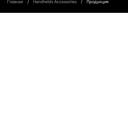
Главная
Handhelds Accessories
Продукция
Handheld PCs