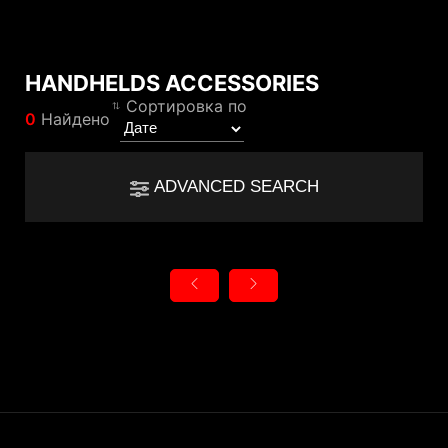
HANDHELDS ACCESSORIES
Результат сравнения
Сортировка по
0
Найдено
*
Разница отмечена красным
Filter
Filter
Назад
ADVANCED SEARCH
{{feature}}
Clear All
Сброс
{{thistitle1[key] || title[key]}}
{{item}}
Категория