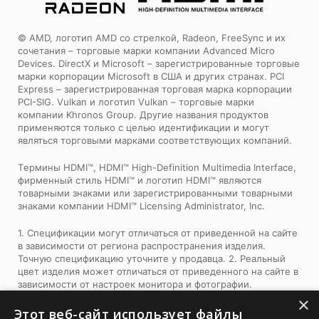
© AMD, логотип AMD со стрелкой, Radeon, FreeSync и их
сочетания – торговые марки компании Advanced Micro
Devices. DirectX и Microsoft – зарегистрированные торговые
марки корпорации Microsoft в США и других странах. PCI
Express – зарегистрированная торговая марка корпорации
PCI-SIG. Vulkan и логотип Vulkan – торговые марки
компании Khronos Group. Другие названия продуктов
применяются только с целью идентификации и могут
являться торговыми марками соответствующих компаний.
Tермины HDMI™, HDMI™ High-Definition Multimedia Interface,
фирменный стиль HDMI™ и логотип HDMI™ являются
товарными знаками или зарегистрированными товарными
знаками компании HDMI™ Licensing Administrator, Inc.
1. Спецификации могут отличаться от приведенной на сайте
в зависимости от региона распространения изделия.
Точную спецификацию уточните у продавца. 2. Реальный
цвет изделия может отличаться от приведенного на сайте в
зависимости от настроек монитора и фотографии.
×
Boost-частота или ‘Boost Clock Frequency’ – это максимум,
Этот веб-сайт использует файлы