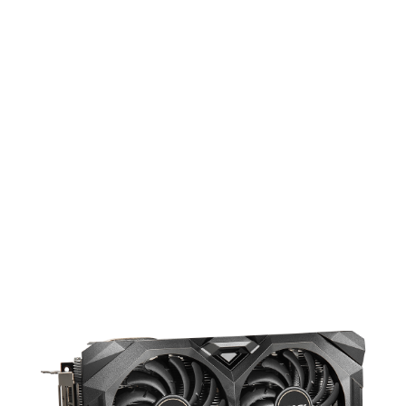
УЛУЧШЕННАЯ СИСТЕМА
ОХЛАЖДЕНИЯ
Обновленная система охлаждения
MECH может похвастать
внушительным внешним видом и
улучшенной производительностью.
По сравнению с референсной она
понижает температуру на 11%!