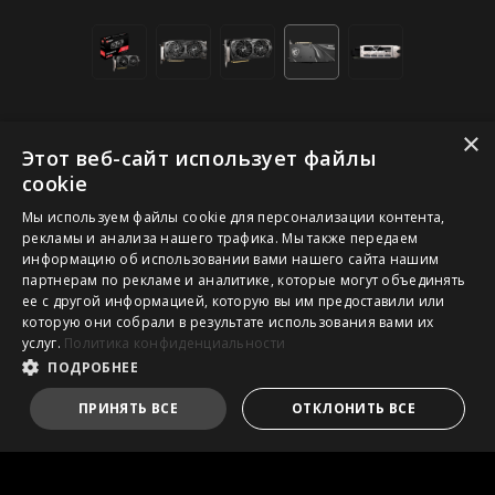
×
Этот веб-сайт использует файлы
cookie
Вентиляторы TORX 3.0
Мы используем файлы cookie для персонализации контента,
Дисперсионные лопасти: ускоренный воздушный
рекламы и анализа нашего трафика. Мы также передаем
поток за счет увеличенного угла изгиба.
информацию об использовании вами нашего сайта нашим
партнерам по рекламе и аналитике, которые могут объединять
Традиционные лопасти: стабильный поток
ее с другой информацией, которую вы им предоставили или
воздуха, направленный вниз к массивному
которую они собрали в результате использования вами их
радиатору.
услуг.
Политика конфиденциальности
Разгонная утилита Afterburner
ПОДРОБНЕЕ
Удаленное управление с мобильного устройства
(Android/iOS).
ПРИНЯТЬ ВСЕ
ОТКЛОНИТЬ ВСЕ
Predator: модуль видеозаписи игрового процесса.