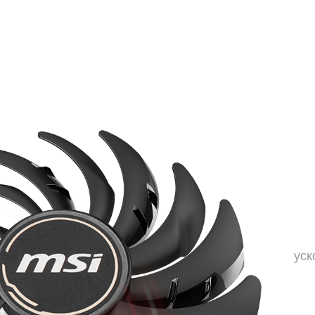
ии поднимают планку эффективности еще выше. Тр
ток, который затем направляется вниз дисперсионн
статическое давление.
уск