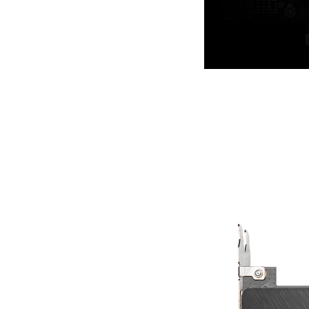
УС
Прочная усилительная пластина н