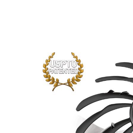
Вентиляторы TORX последней верс
отделкой фокусируют воздушный по