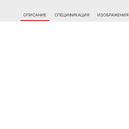
ОПИСАНИЕ
СПЕЦИФИКАЦИЯ
ИЗОБРАЖЕНИЯ
создавать свои правила игры! Графические процессо
RDNA обеспечивают исключительную производительн
грах. Radeon RX 5500 – скорость под вашим контрол
КТУРА
РЕАЛИСТИЧН
КАРТИНКА – 
ВЫСОКОЙ
eon RX 5500
СКОРОСТИ
ычислительные