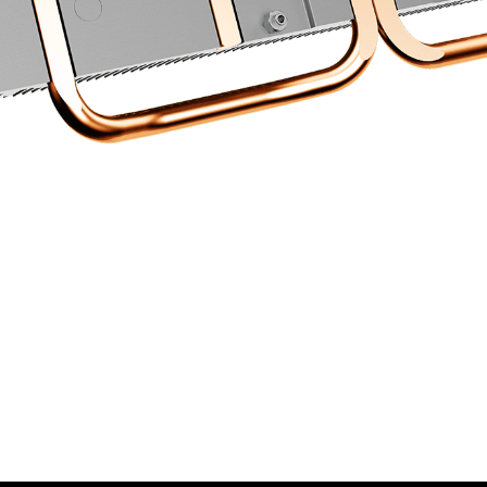
ТЕРМОПРОКЛАДКИ
рты установлены термопрокладки, которые передают
рабочую температуру.