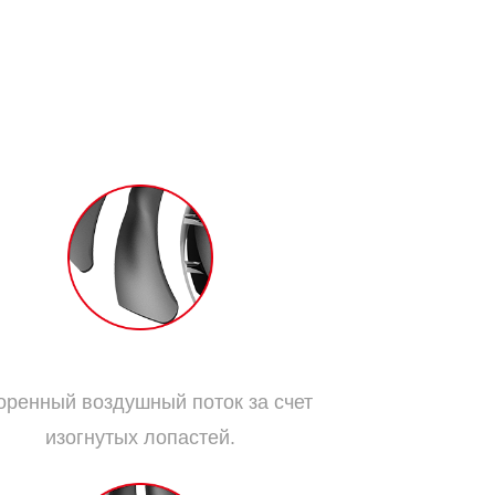
адиционные лопасти с обновленной
ыми лопастями, создающими высокое
Дисперсионные лопасти:
оренный воздушный поток за счет
изогнутых лопастей.