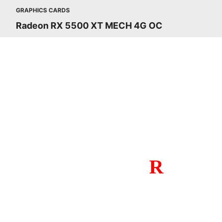
GRAPHICS CARDS
Radeon RX 5500 XT MECH 4G OC
Чтобы играть по-новому, нужно 
инновационной микроархитектурой 
и
МИКРОАРХИТЕ
R
DNA
В графическом процессоре Rad
реализованы совершенно новые в