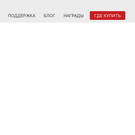
ПОДДЕРЖКА
БЛОГ
НАГРАДЫ
ГДЕ КУПИТЬ
ры AMD Radeon RX 5500-й серии с
ость и реалистичное изображение в
ем!
АЯ
НОВЫЕ
НА
ВОЗМОЖНОСТИ
Получите преимущество над
соперниками благодаря уменьшенной