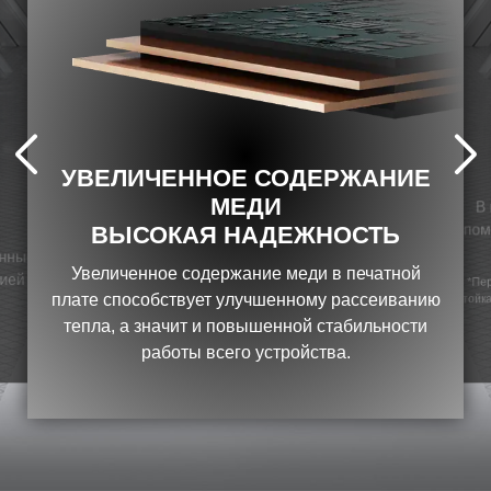
УВЕЛИЧЕННОЕ СОДЕРЖАНИЕ
МЕДИ
В 
пом
ВЫСОКАЯ НАДЕЖНОСТЬ
енные
Увеличенное содержание меди в печатной
нией
*Пер
стойка
плате способствует улучшенному рассеиванию
тепла, а значит и повышенной стабильности
работы всего устройства.