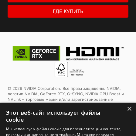
ГДЕ КУПИТЬ
© 2026 NVIDIA Corporation. Все права защищены. NVIDIA,
логотип NVIDIA, GeForce RTX, G-SYNC, NVIDIA GPU Boost и
NVLink – торговые марки и/или зарегистрированные
торговые марки корпорации NVIDIA в США и других
×
странах. Другие торговые марки и авторские права
Этот веб-сайт использует файлы
являются собственностью соответствующих владельцев.
✕
cookie
Этот продукт использует упаковочные материалы,
Мы используем файлы cookie для персонализации контента,
сертифицированные Forest Stewardship Council™. Выбирая
рекламы и анализа нашего трафика. Мы также передаем