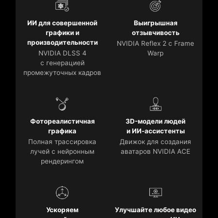
ИИ для совершенной
Выигрышная
графики и
отзывчивость
производительности
NVIDIA Reflex 2 с Frame
NVIDIA DLSS 4
Warp
с генерацией
промежуточных кадров
Фотореалистичная
3D-модели людей
графика
и ИИ-ассистенты
Полная трассировка
Движок для создания
лучей с нейронным
аватаров NVIDIA ACE
рендерингом
Ускоряем
Улучшайте любое видео