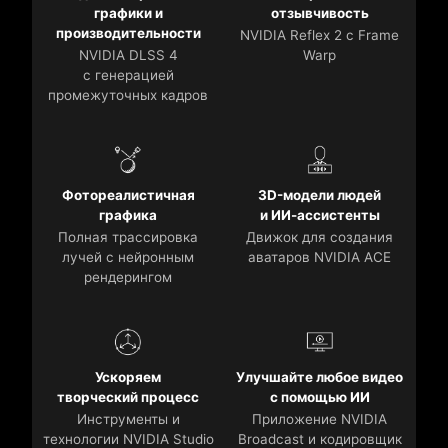
графики и
отзывчивость
производительности
NVIDIA Reflex 2 с Frame
NVIDIA DLSS 4
Warp
с генерацией
промежуточных кадров
Фотореалистичная
3D-модели людей
графика
и ИИ-ассистенты
Полная трассировка
Движок для создания
лучей с нейронным
аватаров NVIDIA ACE
рендерингом
Ускоряем
Улучшайте любое видео
творческий процесс
с помощью ИИ
Инструменты и
Приложение NVIDIA
технологии NVIDIA Studio
Broadcast и кодировщик