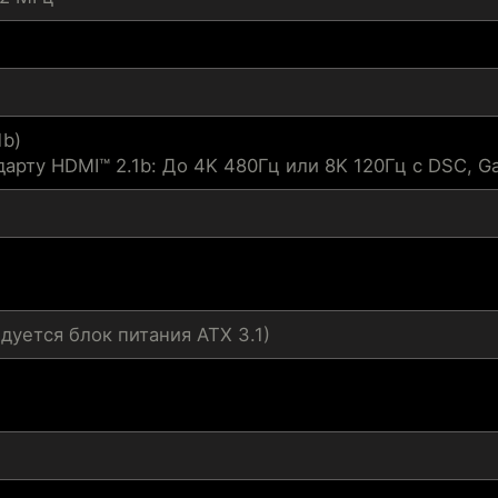
1b)
дарту HDMI™ 2.1b: До 4K 480Гц или 8K 120Гц с DSC, G
ндуется блок питания ATX 3.1)