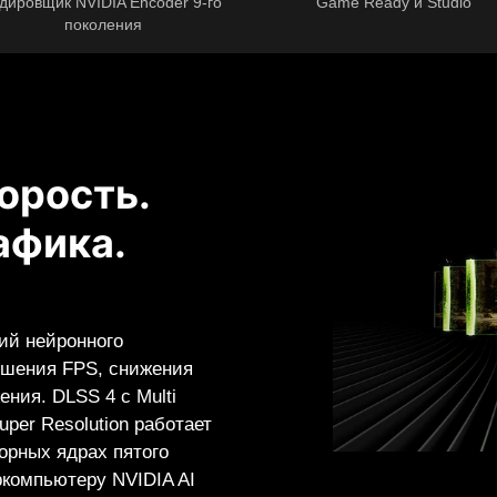
дировщик NVIDIA Encoder 9-го
Game Ready и Studio
поколения
орость.
афика.
ий нейронного
ышения FPS, снижения
ния. DLSS 4 с Multi
uper Resolution работает
орных ядрах пятого
ркомпьютеру NVIDIA AI