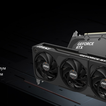
мум
ым