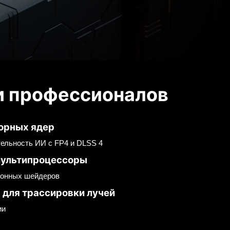
и профессионалов
зорных ядер
ельность ИИ с FP4 и DLSS 4
мультипроцессоры
ронных шейдеров
 для трассировки лучей
ии